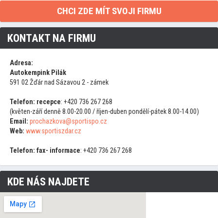
CHCI ZDE MÍT SVOJI FIRMU
KONTAKT NA FIRMU
Adresa:
Autokempink Pilák
591 02 Žďár nad Sázavou 2 - zámek
Telefon:
recepce
: +420 736 267 268
(květen-září denně 8.00-20.00 / říjen-duben pondělí-pátek 8.00-14.00)
Email:
prochazkova@sportispo.cz
Web:
www.sportiszdar.cz
Telefon:
fax- informace
: +420 736 267 268
KDE NÁS NAJDETE