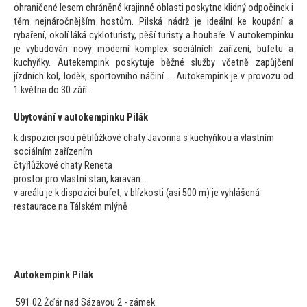
ohraničené lesem chráněné krajinné oblasti poskytne klidný odpočinek i
těm nejnáročnějším hostům. Pilská nádrž je ideální ke koupání a
rybaření, okolí láká cykloturisty, pěší turisty a houbaře. V au
tokempinku
je vybudován nový moderní komplex sociálních zařízení, bufetu a
kuchyňky. Autekempink poskytuje běžné služby včetně zapůjčení
jízdních kol, loděk, spor
tovního náčiní … Au
tokempink je v provozu od
1.května do 30.září.
Uby
tování v au
tokempinku Pilák
k dispozici jsou pětilůžkové chaty Javorina s kuchyňkou a vlastním
sociálním zařízením
čtyřlůžkové chaty Reneta
pros
tor pro vlastní stan, karavan…
v areálu je k dispozici bufet, v blízkosti (asi 500 m) je vyhlášená
restaurace na Tálském mlýně
Au
tokempink Pilák
591 02 Žďár nad Sázavou 2 - zámek