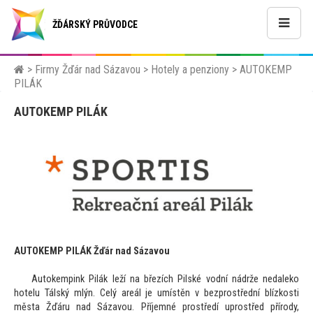
ŽĎÁRSKÝ PRŮVODCE
>
Firmy Žďár nad Sázavou
>
Hotely a penziony
>
AUTOKEMP
PILÁK
AUTOKEMP PILÁK
AUTOKEMP PILÁK Žďár nad Sázavou
Au
tokempink Pilák leží na březích Pilské vodní nádrže nedaleko
hotelu Tálský mlýn. Celý areál je umístěn v bezprostřední blízkosti
města Žďáru nad Sázavou. Příjemné prostředí uprostřed přírody,