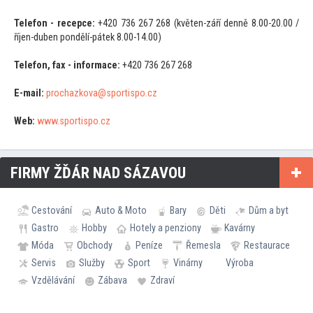
Telefon - recepce:
+420 736 267 268 (květen-září denně 8.00-20.00 /
říjen-duben pondělí-pátek 8.00-14.00)
Telefon, fax - informace:
+420 736 267 268
E-mail:
prochazkova@sportispo.cz
Web:
www.sportispo.cz
FIRMY ŽĎÁR NAD SÁZAVOU
Cestování
Auto & Moto
Bary
Děti
Dům a byt
Gastro
Hobby
Hotely a penziony
Kavárny
Móda
Obchody
Peníze
Řemesla
Restaurace
Servis
Služby
Sport
Vinárny
Výroba
Vzdělávání
Zábava
Zdraví