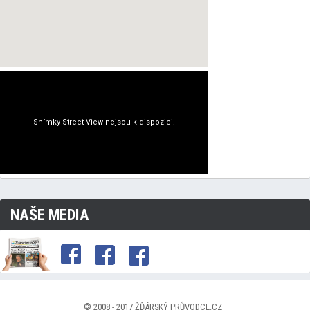
NAŠE MEDIA
© 2008 - 2017 ŽĎÁRSKÝ PRŮVODCE.CZ ·