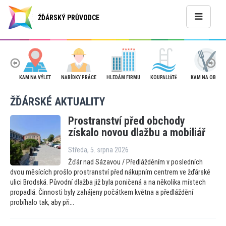
ŽĎÁRSKÝ PRŮVODCE
KAM NA VÝLET
NABÍDKY PRÁCE
HLEDÁM FIRMU
KOUPALIŠTĚ
KAM NA OBĚD
ŽĎÁRSKÉ AKTUALITY
Prostranství před obchody
získalo novou dlažbu a mobiliář
Středa, 5. srpna 2026
Žďár nad Sázavou / Předlážděním v posledních
dvou měsících prošlo prostranství před nákupním centrem ve žďárské
ulici Brodská. Původní dlažba již byla poničená a na několika místech
propadlá. Činnosti byly zahájeny počátkem května a předláždění
probíhalo tak, aby při...