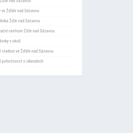
Žďár nad Sázavou
y ve Žďáře nad Sázavou
klinika Žďár nad Sázavou
xační centrum Žďár nad Sázavou
ovky v okolí
í stadion ve Žďáře nad Sázavou
í pohotovost o víkendech