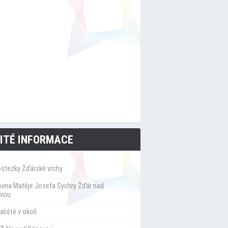
ITÉ INFORMACE
ostezky Žďárské vrchy
ovna Matěje Josefa Sychry Žďár nad
vou
liště v okolí