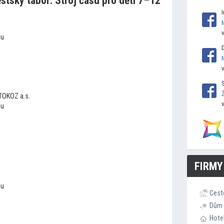
stský tábor: Stroj času pro děti 7–12
ou
 TOKOZ a.s.
ou
FIRMY
ou
Cest
Dům 
Hote