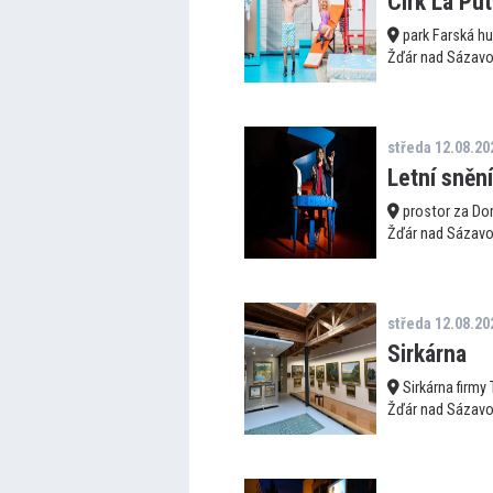
Cirk La Pu
park Farská h
Žďár nad Sázav
středa 12.08.20
Letní sněn
prostor za Do
Žďár nad Sázav
středa 12.08.20
Sirkárna
Sirkárna firmy
Žďár nad Sázav