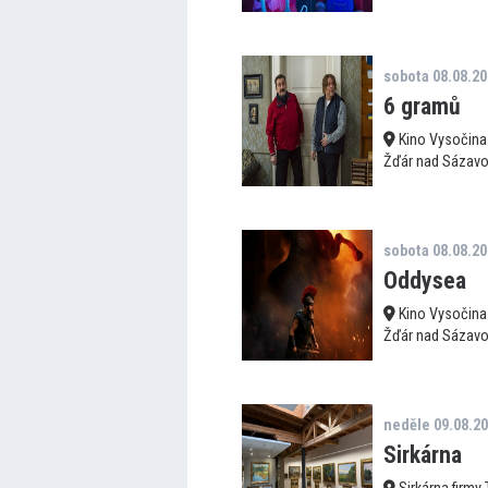
sobota 08.08.2
6 gramů
Kino Vysočina
Žďár nad Sázav
sobota 08.08.2
Oddysea
Kino Vysočina
Žďár nad Sázav
neděle 09.08.2
Sirkárna