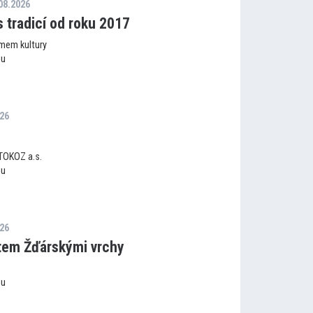
.08.2026
s tradicí od roku 2017
mem kultury
ou
026
 TOKOZ a.s.
ou
026
tem Žďárskými vrchy
ou