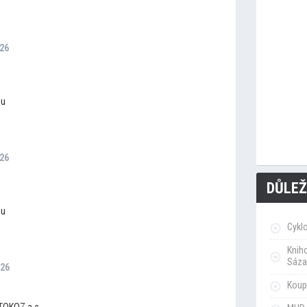
026
ou
026
DŮLEŽ
ou
Cykl
Knih
Sáza
026
Koupa