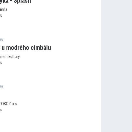
tyka - Splash
umna
ou
26
í u modrého cimbálu
mem kultury
ou
26
 TOKOZ a.s.
ou