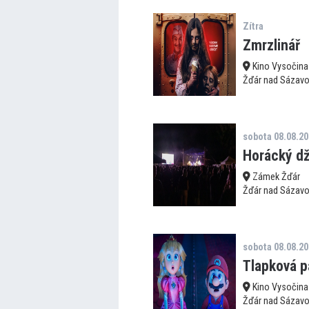
Zítra
Zmrzlinář
Kino Vysočina
Žďár nad Sázav
sobota 08.08.2
Horácký d
Zámek Žďár
Žďár nad Sázav
sobota 08.08.2
Tlapková pa
Kino Vysočina
Žďár nad Sázav