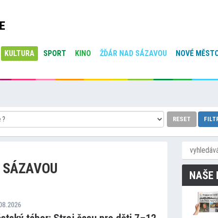
E
KULTURA
SPORT
KINO
ŽĎÁR NAD SÁZAVOU
NOVÉ MĚSTO
RESET
FILT
 SÁZAVOU
NAŠE 
.08.2026