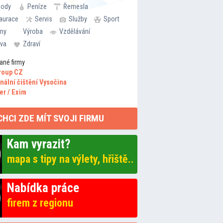
hody
Peníze
Řemesla
aurace
Servis
Služby
Sport
rny
Výroba
Vzdělávání
va
Zdraví
ané firmy
roup CZ
nální čištění Vysočina
er / Exim
CHCI ZDE MÍT SVOJI FIRMU
Kam vyrazit?
mapa s tipy na výlety, hřiště..
Nabídka práce
firem z regionu