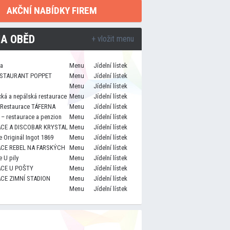
AKČNÍ NABÍDKY FIREM
A OBĚD
+ vložit menu
za
Menu
Jídelní lístek
STAURANT POPPET
Menu
Jídelní lístek
Menu
Jídelní lístek
cká a nepálská restaurace
Menu
Jídelní lístek
 Restaurace TÁFERNA
Menu
Jídelní lístek
– restaurace a penzion
Menu
Jídelní lístek
CE A DISCOBAR KRYSTAL
Menu
Jídelní lístek
 Originál Ingot 1869
Menu
Jídelní lístek
CE REBEL NA FARSKÝCH
Menu
Jídelní lístek
 U pily
Menu
Jídelní lístek
CE U POŠTY
Menu
Jídelní lístek
CE ZIMNÍ STADION
Menu
Jídelní lístek
Menu
Jídelní lístek