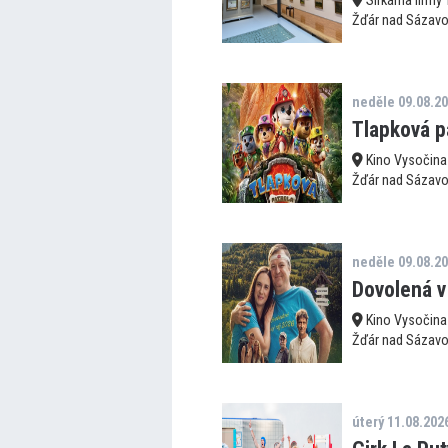
Sirkárna firmy
Žďár nad Sázav
neděle 09.08.2
Tlapková pa
Kino Vysočina
Žďár nad Sázav
neděle 09.08.2
Dovolená v
Kino Vysočina
Žďár nad Sázav
úterý 11.08.202