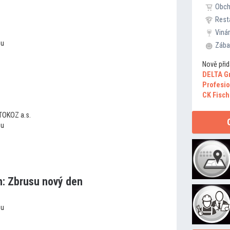
Obc
Rest
Viná
ou
Zába
Nově přid
DELTA G
Profesio
CK Fisch
 TOKOZ a.s.
ou
: Zbrusu nový den
ou