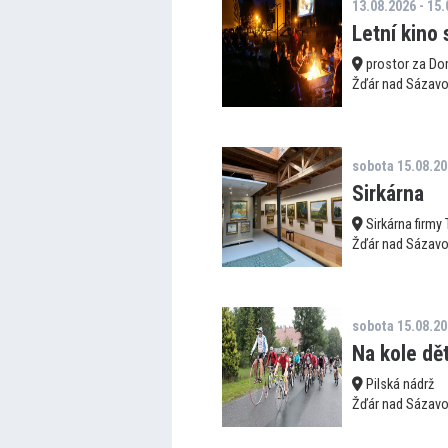
13.08.2026 - 15
Letní kino 
prostor za Do
Žďár nad Sázav
sobota 15.08.2
Sirkárna
Sirkárna firmy
Žďár nad Sázav
sobota 15.08.2
Na kole dě
Pilská nádrž
Žďár nad Sázav