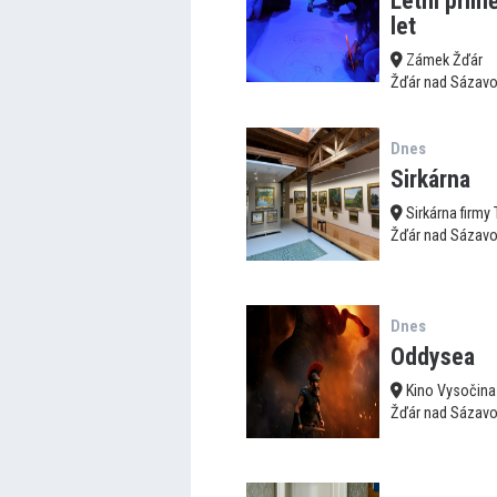
Letní přímě
let
Zámek Žďár
Žďár nad Sázav
Dnes
Sirkárna
Sirkárna firmy
Žďár nad Sázav
Dnes
Oddysea
Kino Vysočina
Žďár nad Sázav