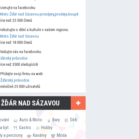
Inzerujte na facebooku
Město Žďár nad Sázavou-pronájmy,prodeje,koupě
více než 25 500 členů
Diskutujte o dění a kultuře v našem regionu
Město Žďár nad Sázavou
více než 18 000 členů
Sledujte nás na facebooku
Žďárský průvodce
více než 3500 sledujících
Přidejte svoji firmu na web
Žďárský průvodce
měsíčně 25 000 uživatelů
 ŽĎÁR NAD SÁZAVOU
ování
Auto & Moto
Bary
Děti
a byt
Gastro
Hobby
ly a penziony
Kavárny
Móda