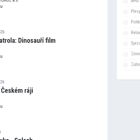
 TOKOZ a.s.
MHD 
ou
Ples
Poli
026
Rela
trola: Dinosauří film
Sjezd
Zimn
ou
Zubn
026
 Českém ráji
ou
6