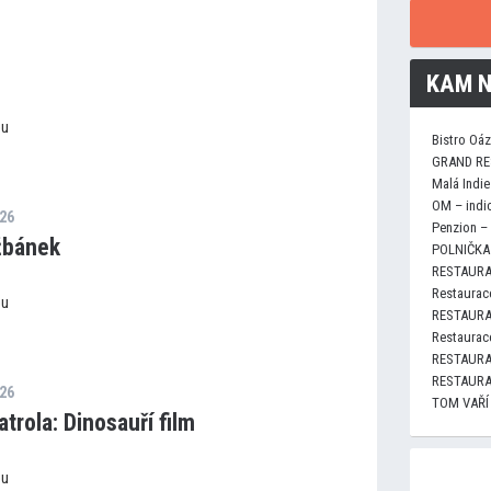
KAM N
ou
Bistro Oá
GRAND RE
Malá Indie
OM – indi
026
Penzion –
žbánek
POLNIČKA 
RESTAURA
Restaurace
ou
RESTAURA
Restaurace
RESTAURA
RESTAURA
026
TOM VAŘÍ
trola: Dinosauří film
ou