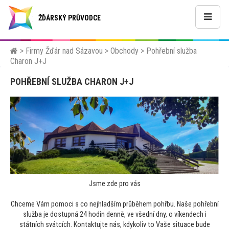
ŽĎÁRSKÝ PRŮVODCE
>
Firmy Žďár nad Sázavou
>
Obchody
>
Pohřební služba
Charon J+J
POHŘEBNÍ SLUŽBA CHARON J+J
Jsme zde pro vás
Chceme Vám pomoci s co nejhladším průběhem pohřbu. Naše pohřební
služba je dostupná 24 hodin denně, ve všední dny, o víkendech i
státních svátcích. Kontaktujte nás, kdykoliv to Vaše situace bude