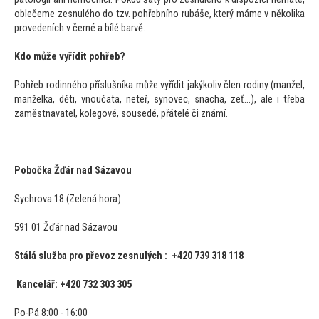
oblečeme zesnulého do tzv. pohřebního rubáše, který máme v několika
provedeních v černé a bílé barvě.
Kdo může vyřídit pohřeb?
Pohřeb rodinného příslušníka může vyřídit jakýkoliv člen rodiny (manžel,
manželka, děti, vnoučata, neteř, synovec, snacha, zeť...), ale i třeba
zaměstnavatel, kolegové, sousedé, přátelé či známí.
Pobočka Žďár nad Sázavou
Sychrova 18 (Zelená hora)
591 01 Žďár nad Sázavou
Stálá služba pro převoz zesnulých : +420 739 318 118
Kancelář: +420 732 303 305
Po-Pá 8:00 - 16:00