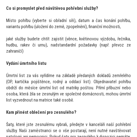
Co si promyslet před návštěvou pohřební služby?
Místo pohřbu (vyberte si obřadní síň), datum a čas konání pohřbu,
variantu pohřbu (uložení do země, zpopelnění), finanční možnosti,
jaké služby budete chtít zajistit (věnce, květinovou výzdobu, řečníka,
hudbu, rakev či urnu), nadstandardní požadavky (např. převoz ze
zahraničí)
Vydání úmrtního listu
Úmrtní list za vás vyřídíme na základě předaných dokladů zemřelého
(OP, kartička pojištěnce, rodný a oddací list). Objednavatel pohřbu
obdrží do měsíce úmrtní list od matriky poštou. Přímí příbuzní nebo
osoba, která žila se zesnulým ve společné domácnosti, mohou úmrtní
list vyzvednout na matrice také osobě.
Kam přinést oblečení pro zesnulého?
Šaty, které jste zesnulému vybrali, předejte v kanceláři naší pohřební
služby. Naši zaměstnanci se o vše postarají, není nutné navštěvovat
patologii ani nemocnici. Pokud šaty pro zesnulého k dispozici nemáte,