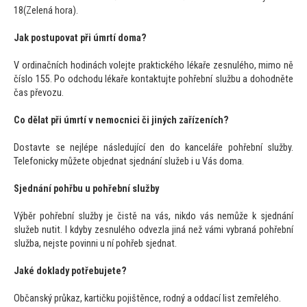
18(Zelená hora).
Jak postupovat při úmrtí doma?
V ordinačních hodinách volejte praktického lékaře zesnulého, mimo ně
číslo 155. Po odchodu lékaře kontaktujte pohřební službu a dohodněte
čas převozu.
Co dělat při úmrtí v nemocnici či jiných zařízeních?
Dostavte se nejlépe následující den do kanceláře pohřební služby.
Telefonicky můžete objednat sjednání služeb i u Vás doma.
Sjednání pohřbu u pohřební služby
Výběr pohřební služby je čistě na vás, nikdo vás nemůže k sjednání
služeb nutit. I kdyby zesnulého odvezla jiná než vámi vybraná pohřební
služba, nejste povinni u ní pohřeb sjednat.
Jaké doklady potřebujete?
Občanský průkaz, kartičku pojištěnce, rodný a oddací list zemřelého.