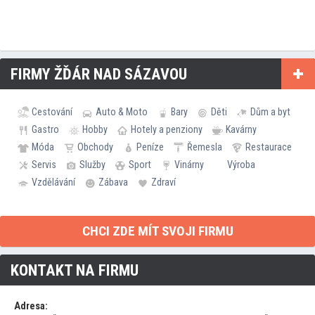
FIRMY ŽĎÁR NAD SÁZAVOU
Cestování
Auto & Moto
Bary
Děti
Dům a byt
Gastro
Hobby
Hotely a penziony
Kavárny
Móda
Obchody
Peníze
Řemesla
Restaurace
Servis
Služby
Sport
Vinárny
Výroba
Vzdělávání
Zábava
Zdraví
CHCI ZDE MÍT SVOJI FIRMU
KONTAKT NA FIRMU
Adresa: