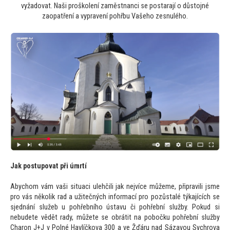
vyžadovat. Naši proškolení zaměstnanci se postarají o důstojné
zaopatření a vypravení pohřbu Vašeho zesnulého.
Jak postupovat při úmrtí
Abychom vám vaši situaci ulehčili jak nejvíce můžeme, připravili jsme
pro vás několik rad a užitečných informací pro pozůstalé týkajících se
sjednání služeb u pohřebního ústavu či pohřební služby. Pokud si
nebudete vědět rady, můžete se obrátit na pobočku pohřební služby
Charon J+J v Polné Havlíčkova 300 a ve Žďáru nad Sázavou Sychrova