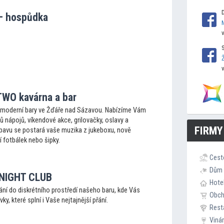
– hospůdka
WO kavárna a bar
moderní bary ve Žďáře nad Sázavou. Nabízíme Vám
 nápojů, víkendové akce, grilovačky, oslavy a
FIRMY
bavu se postará vaše muzika z jukeboxu, nově
í fotbálek nebo šipky.
Cest
Dům 
 NIGHT CLUB
Hote
ání do diskrétního prostředí našeho baru, kde Vás
Obc
ívky, které splní i Vaše nejtajnější přání.
Rest
Viná