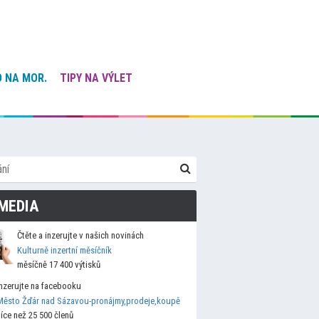
 NA MOR.
TIPY NA VÝLET
MEDIA
Čtěte a inzerujte v našich novinách
Kulturně inzertní měsíčník
měsíčně 17 400 výtisků
Inzerujte na facebooku
Město Žďár nad Sázavou-pronájmy,prodeje,koupě
více než 25 500 členů