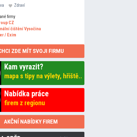
va
Zdraví
ané firmy
roup CZ
nální čištění Vysočina
er / Exim
CHCI ZDE MÍT SVOJI FIRMU
Kam vyrazit?
mapa s tipy na výlety, hřiště..
Nabídka práce
firem z regionu
AKČNÍ NABÍDKY FIREM