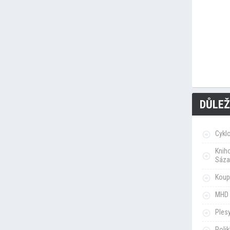
DŮLEŽ
Cykl
Knih
Sáza
Koupa
MHD 
Ples
Poli