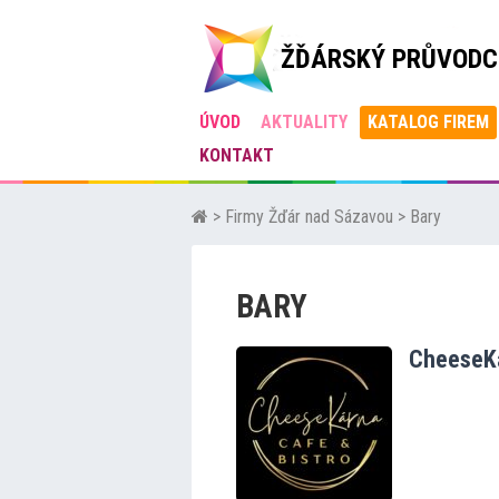
ŽĎÁRSKÝ PRŮVODC
ÚVOD
AKTUALITY
KATALOG FIREM
KONTAKT
>
Firmy Žďár nad Sázavou
> Bary
BARY
CheeseK