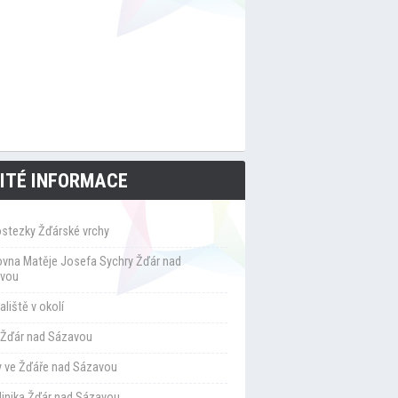
ITÉ INFORMACE
ostezky Žďárské vrchy
ovna Matěje Josefa Sychry Žďár nad
vou
liště v okolí
Žďár nad Sázavou
y ve Žďáře nad Sázavou
klinika Žďár nad Sázavou