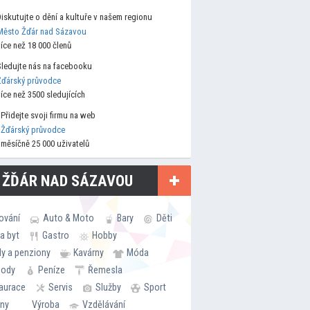
Diskutujte o dění a kultuře v našem regionu
Město Žďár nad Sázavou
více než 18 000 členů
Sledujte nás na facebooku
Žďárský průvodce
více než 3500 sledujících
Přidejte svoji firmu na web
Žďárský průvodce
měsíčně 25 000 uživatelů
 ŽĎÁR NAD SÁZAVOU
ování
Auto & Moto
Bary
Děti
a byt
Gastro
Hobby
ly a penziony
Kavárny
Móda
hody
Peníze
Řemesla
aurace
Servis
Služby
Sport
rny
Výroba
Vzdělávání