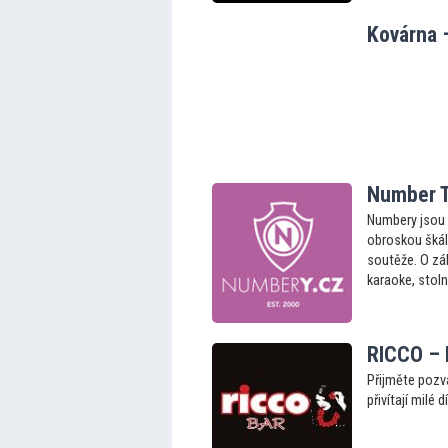
Kovárna 
Number T
Numbery jsou 
obroskou škálů
soutěže. O zá
karaoke, stoln
RICCO –
Přijměte pozv
přivítají milé d