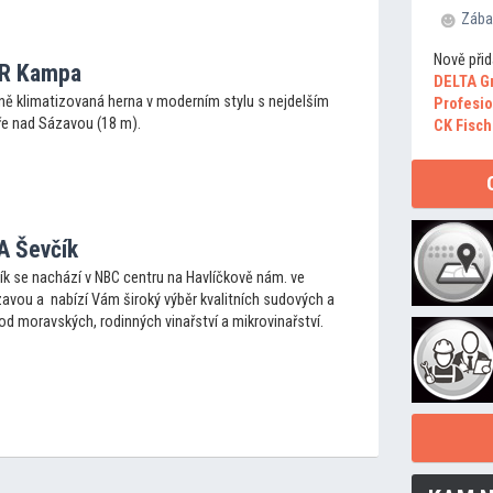
Zába
Nově přid
AR Kampa
DELTA G
tně klimatizovaná herna v moderním stylu s nejdelším
Profesio
e nad Sázavou (18 m).
CK Fisch
A Ševčík
ík se nachází v NBC centru na Havlíčkově nám. ve
avou a nabízí Vám široký výběr kvalitních sudových a
od moravských, rodinných vinařství a mikrovinařství.