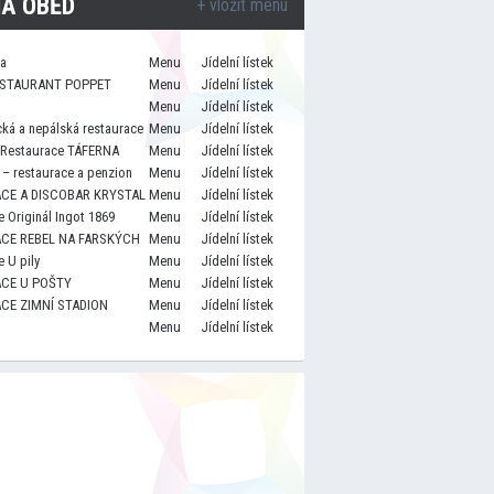
A OBĚD
+ vložit menu
za
Menu
Jídelní lístek
STAURANT POPPET
Menu
Jídelní lístek
Menu
Jídelní lístek
cká a nepálská restaurace
Menu
Jídelní lístek
 Restaurace TÁFERNA
Menu
Jídelní lístek
– restaurace a penzion
Menu
Jídelní lístek
CE A DISCOBAR KRYSTAL
Menu
Jídelní lístek
 Originál Ingot 1869
Menu
Jídelní lístek
CE REBEL NA FARSKÝCH
Menu
Jídelní lístek
 U pily
Menu
Jídelní lístek
CE U POŠTY
Menu
Jídelní lístek
CE ZIMNÍ STADION
Menu
Jídelní lístek
Menu
Jídelní lístek