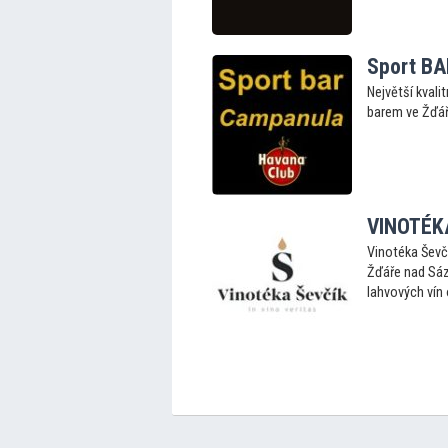
Sport B
Největší kvali
barem ve Žďář
VINOTÉK
Vinotéka Ševč
Žďáře nad Sáz
lahvových vín 