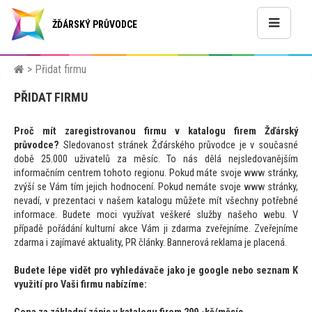
ŽĎÁRSKÝ PRŮVODCE
>
Přidat firmu
PŘIDAT FIRMU
Proč mít zaregistrovanou firmu v katalogu firem Žďárský
průvodce?
Sledovanost stránek Žďárského průvodce je v současné
době 25.000 uživatelů za měsíc. To nás dělá nejsledovanějším
informačním centrem
toho
to regionu. Pokud máte svoje www stránky,
zvýší se Vám tím jejich hodnocení. Pokud nemáte svoje www stránky,
nevadí, v prezentaci v našem katalogu můžete mít všechny potřebné
informace. Budete moci využívat veškeré služby našeho webu. V
případě pořádání kulturní akce Vám ji zdarma zveřejníme. Zveřejníme
zdarma i zajímavé aktuality, PR články. Bannerová reklama je placená.
Budete lépe vidět pro vyhledávače jako je google nebo seznam K
využití pro Vaši firmu nabízíme: