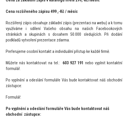
Cena za základní zápis v katalogu firem 299,-kč/měsíc
Cena rozšířeného zápisu 499 ,-Kč / měsíc
Rozšířený zápis obsahuje základní zápis (prezentaci na webu) a k
tomu
využíváme i sdílení Vašeho obsahu na našich Facebookových
stránkách a skupinách s dosahem 50.000 sledujících. Při dodání
podkladů vytvoření prezentace zdarma.
Preferujeme osobní kontakt a individuální přístup ke každé firmě.
Můžete nás kontak
tovat na tel.:
603 927 191
nebo vyplnit kontaktní
formulář.
Po vyplnění a odeslání formuláře Vás bude kontak
tovat náš obchodní
zástupce:
Formulář:
Po vyplnění a odeslání formuláře Vás bude kontak
tovat náš
obchodní zástupce: