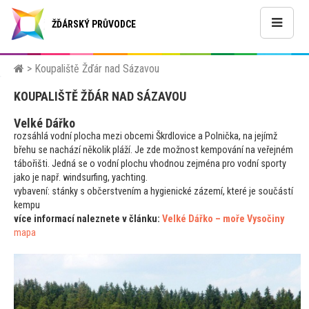
ŽĎÁRSKÝ PRŮVODCE
>
Koupaliště Žďár nad Sázavou
KOUPALIŠTĚ ŽĎÁR NAD SÁZAVOU
Velké Dářko
rozsáhlá vodní plocha mezi obcemi Škrdlovice a Polnička, na jejímž
břehu se nachází několik pláží. Je zde možnost kempování na veřejném
tábořišti. Jedná se o vodní plochu vhodnou zejména pro vodní sporty
jako je např. windsurfing, yachting.
vybavení:
stánky s občerstvením a hygienické zázemí, které je součástí
kempu
více informací naleznete v článku:
Velké Dářko – moře Vysočiny
mapa