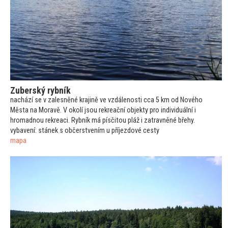
Zuberský rybník
nachází se v zalesněné krajině ve vzdálenosti cca 5 km od Nového
Města na Moravě. V okolí jsou rekreační objekty pro individuální i
hromadnou rekreaci. Rybník má písči
tou pláž i zatravněné břehy.
vybavení:
stánek s občerstvením u příjezdové cesty
mapa