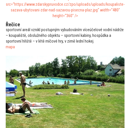
src=“https://www.zdarskypruvodce.cz/zpo/uploads/uploads/koupaliste-
sazava-uby
tovani-zdar-nad-sazavou-pisecna-plaz.jpg“ width=“480″
height=“360″ />
Řečice
spor
tovní areál vznikl postupným vybudováním víceúčelové vodní nádrže
– koupaliště, obslužného objektu – spor
tovní kabiny, hospůdka a
spor
tovní hřiště – v létě míčové hry, v zimě lední hokej.
mapa