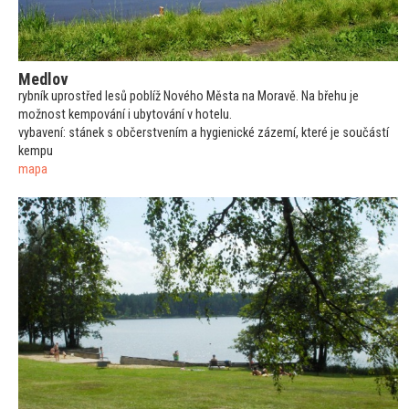
Medlov
rybník uprostřed lesů poblíž Nového Města na Moravě. Na břehu je
možnost kempování i uby
tování v hotelu.
vybavení: stánek s občerstvením a hygienické zázemí, které je součástí
kempu
mapa