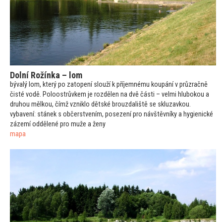
Dolní Rožínka – lom
bývalý lom, který po za
topení slouží k příjemnému koupání v průzračně
čisté vodě. Poloostrůvkem je rozdělen na dvě části – velmi hlubokou a
druhou mělkou, čímž vzniklo dětské brouzdaliště se skluzavkou.
vybavení:
stánek s občerstvením, posezení pro návštěvníky a hygienické
zázemí oddělené pro muže a ženy
mapa