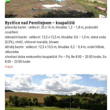
Bystřice nad Pernštejnem – koupaliště
plavecký bazén : velikost: 25 x 16 m, hloubka: 1,2 – 1,8 m, podvodní
osvětlení
rekreační bazén : velikost: 12,5 x 12,5 m, hloubka: 0,6 – 1,0 m, slaná voda
(0,5%), chrlič, stěnové masáže, blower
dětský bazén : velikost: 12,5 x 10,5 m, hloubka: 0,2 – 0,4 m, vodní hříbek,
skluzavka
otevírací doba venkovního koupaliště: Po – Pá, Ne 8:00 – 20:00 hodin, So
8:00 – 23:00 hodin
mapa