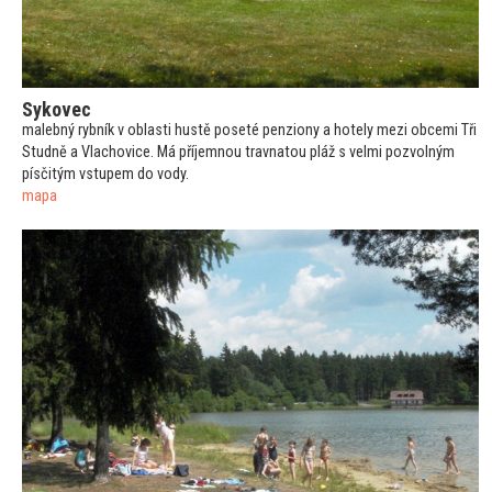
Sykovec
malebný rybník v oblasti hustě poseté penziony a hotely mezi obcemi Tři
Studně a Vlachovice. Má příjemnou travna
tou pláž s velmi pozvolným
písčitým vstupem do vody.
mapa