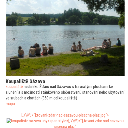
Koupaliště Sázava
koupaliště
nedaleko Žďáru nad Sázavou s travnatými plochami ke
slunění a s možností stánkového občerstvení, stanování nebo uby
tování
ve srubech a chatách (350 m od koupaliště)
mapa
[„\’///\’=“];
tovani-zdar-nad-sazavou-pisecna-plaz.jpg“>
[„\’///\’=“];
tovani zdar nad sazavou
pisecna plaz“