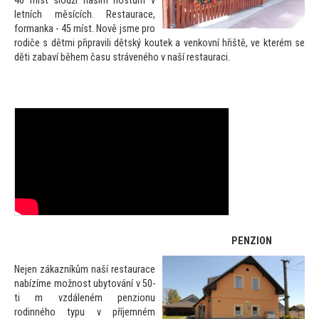
40 míst slouží našim hostům v
letních měsících. Restaurace,
formanka - 45 míst. Nově jsme pro
rodiče s dětmi připravili dětský koutek a venkovní hřiště, ve kterém se
děti zabaví během času stráveného v naší restauraci.
PENZION
Nejen zákazníkům naší restaurace
nabízíme možnost uby
tování v 50-
ti m vzdáleném penzionu
rodinného typu v příjemném