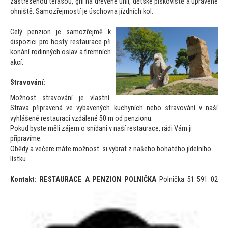
zastřešenou terasou, gril na dřevěné uhlí, dětské pískoviště a upravené
ohniště. Samozřejmostí je úschovna jízdních kol.
Celý penzion je samozřejmě k
dispozici pro hosty restaurace při
konání rodinných oslav a firemních
akcí.
Stravování:
Možnost stravování je vlastní.
Strava připravená ve vybavených kuchyních nebo stravování v naší
vyhlášené restauraci vzdálené 50 m od penzionu.
Pokud byste měli zájem o snídani v naší restaurace, rádi Vám ji
připravíme.
Obědy a večere máte možnost si vybrat z našeho bohatého jídelního
lístku.
Kontakt:
RESTAURACE A PENZION POLNIČKA
Polnička 51 591 02