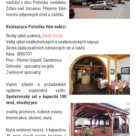
nachází v obci Polnička nedaleko
Žďáru nad Sázavou. Přejeme Vám
mnoho příjemných chvil a zážitků.
Restaurace Polnička Vám nabízí:
Široký výběr pokrmů,
jídelní lístek
Velký výběr nealkoholických a nealkoholických nápojů
Široká škála kvalitních odrůdových vín a sektů
Káva - BRISTOT
Pivo - Pilsner Urquell, Gambrinus
Grilování - speciality na grilu
Zvěřinové speciality
Vašim přáním a požadavkům
vyjdeme maximálně vstříc.
Společenský sál o kapacitě 100
míst, vhodný pro:
svatby, promoce, rodinné oslavy
firemní akce, školení, rauty
Krytá venkovní terasa s kapaci
tou