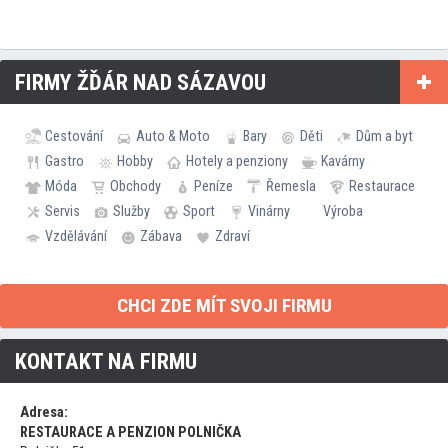
FIRMY ŽĎÁR NAD SÁZAVOU
Cestování
Auto & Moto
Bary
Děti
Dům a byt
Gastro
Hobby
Hotely a penziony
Kavárny
Móda
Obchody
Peníze
Řemesla
Restaurace
Servis
Služby
Sport
Vinárny
Výroba
Vzdělávání
Zábava
Zdraví
CHCI ZDE MÍT SVOJI FIRMU
KONTAKT NA FIRMU
Adresa:
RESTAURACE A PENZION POLNIČKA