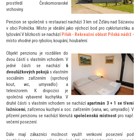
prostředí Českomoravské
vrchoviny.
Penzion se společně s restaurací nachází 3 km od Žďáru nad Sázavou
v obci Polnička. Mís
to je ideální jako výchozí bod pro cykloturistiku a
lyžování.V blízkosti se nachází
Pilák - Rekreační oblast Pilská nádrž
-
mís
to vhodné pro rybolov, koupání, houbaření.
Objekt penzionu je rozdělen do
dvou částí s vlastním vchodem. V
jedné části se nachází
6
dvoulůžkových pokojů
s vlastním
sociálním zařízením (sprchový
kout, wc, umyvadlo) a
televizorem. K dispozici je
společná vybavené kuchyňka. V
druhé části s vlastním vchodem se nachází
apartmán 3 + 1 se třemi
ložnicemi
, zařízenou kuchyní a soc. zařízením (vana, wc, umyvadlo). V
přízemí penzionu se nachází klenutá
společenská místnost
pro např.
večerní posezení.
Dále mají zákazníci možnost využít venkovní posezení pod