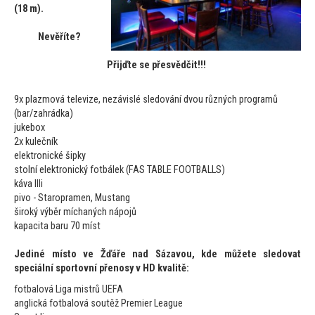
(18 m).
Nevěříte?
Přijďte se přesvědčit!!!
9x plazmová televize, nezávislé sledování dvou různých programů
(bar/zahrádka)
jukebox
2x kulečník
elektronické šipky
s
tolní elektronický fotbálek (FAS TABLE FOOTBALLS)
káva Illi
pivo - Staropramen, Mustang
široký výběr míchaných nápojů
kapacita baru 70 míst
Jediné mís
to ve Žďáře nad Sázavou, kde můžete sledovat
speciální spor
tovní přenosy v HD kvalitě:
fotbalová Liga mistrů UEFA
anglická fotbalová soutěž Premier League