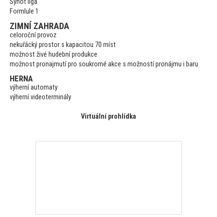
Synot liga
Formlule 1
ZIMNÍ ZAHRADA
celoroční provoz
nekuřácký pros
tor s kapaci
tou 70 míst
možnost živé hudební produkce
možnost pronajmutí pro soukromé akce s možností pronájmu i baru
HERNA
výherní au
tomaty
výherní videoterminály
Virtuální prohlídka