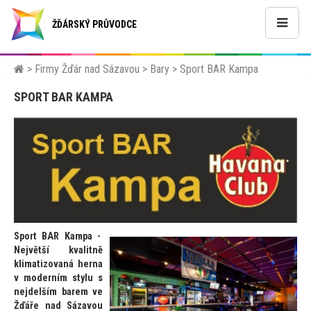
ŽĎÁRSKÝ PRŮVODCE
>
Firmy Žďár nad Sázavou
>
Bary
>
Sport BAR Kampa
SPORT BAR KAMPA
Sport BAR Kampa
-
Největší kvalitně
klimatizovaná herna
v moderním stylu s
nejdelším barem ve
Žďáře nad Sázavou