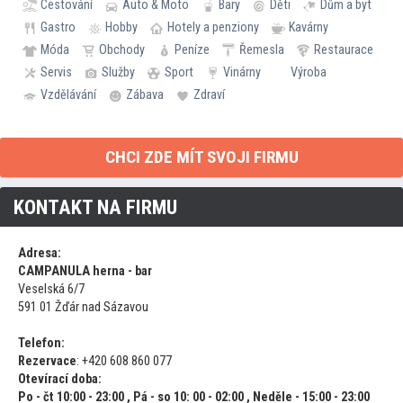
Cestování
Auto & Moto
Bary
Děti
Dům a byt
Gastro
Hobby
Hotely a penziony
Kavárny
Móda
Obchody
Peníze
Řemesla
Restaurace
Servis
Služby
Sport
Vinárny
Výroba
Vzdělávání
Zábava
Zdraví
CHCI ZDE MÍT SVOJI FIRMU
KONTAKT NA FIRMU
Adresa:
CAMPANULA herna - bar
Veselská 6/7
591 01 Žďár nad Sázavou
Telefon:
Rezervace
: +420 608 860 077
Otevírací doba:
Po - čt 10:00 - 23:00 , Pá - so 10: 00 - 02:00 , Neděle - 15:00 - 23:00