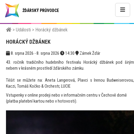
ŽĎÁRSKÝ PRŮVODCE
>
Události
>
Horácký džbánek
HORÁCKÝ DŽBÁNEK
8. srpna 2026 - 8. srpna 2026
14:30
Zámek Žďár
43. ročník tradičního hudebního festivalu Horácký džbánek pod širým
nebem v krásném prostředí žďárského zámku.
Těšit se můžete na: Aneta Langerová, Plavci s Irenou Budweiserovou,
Kaczi, Tomáš Kočko & Orchestr, LUCIE
Vstupenky v online prodeji nebo v informačním centru v Čechově domě
(platba platební kartou nebo v hotovosti).