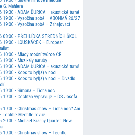
6 19:00 - Slavné filmové melodie –
e G. Mahlera
6 19:30 - ADAM ĎURICA – akustické turné
6 19:00 - Vysočina sobě – ABONMÁ 26/27
6 19:00 - Vysočina sobě – Zahajovací
26 08:00 - PŘEHLÍDKA STŘEDNÍCH ŠKOL
6 19:00 - LOUSKÁČEK – European
allet
6 10:00 - Mladý módní tvůrce ČR
6 19:00 - Muzikály naruby
6 19:30 - ADAM ĎURICA – akustické turné
 19:00 - Kdes to byl(a) v noci
 19:00 - Kdes to byl(a) v noci – Divadlo
dlí
6 19:00 - Simona – Tichá noc
6 19:00 - Čochtan vypravuje – DS Josefa
6 19:00 - Christmas show – Tichá noc? Ani
– Techtle Mechtle revue
6 20:00 - Michael Krásný Quartet: New
our
6 19:00 - Christmas show – Techtle