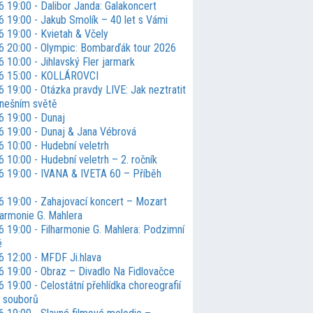
 19:00 - Dalibor Janda: Galakoncert
6 19:00 - Jakub Smolík – 40 let s Vámi
6 19:00 - Kvietah & Včely
6 20:00 - Olympic: Bombarďák tour 2026
 10:00 - Jihlavský Fler jarmark
6 15:00 - KOLLÁROVCI
 19:00 - Otázka pravdy LIVE: Jak neztratit
nešním světě
6 19:00 - Dunaj
6 19:00 - Dunaj & Jana Vébrová
6 10:00 - Hudební veletrh
 10:00 - Hudební veletrh – 2. ročník
6 19:00 - IVANA & IVETA 60 – Příběh
6 19:00 - Zahajovací koncert – Mozart
harmonie G. Mahlera
6 19:00 - Filharmonie G. Mahlera: Podzimní
é
6 12:00 - MFDF Ji.hlava
6 19:00 - Obraz – Divadlo Na Fidlovačce
 19:00 - Celostátní přehlídka choreografií
h souborů