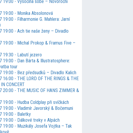
7 19:00 - Vysočina sobě – Novoroční
7 19:00 - Monika Absolonová
 19:00 - Filharmonie G. Mahlera: Jarní
é
7 19:00 - Ach tie naše ženy – Divadlo
7 19:00 - Michal Prokop & Framus Five –
7 19:30 - Labutí jezero
 19:00 - Dan Bárta & Illustratosphere:
vatba tour
7 19:00 - Bez předsudků – Divadlo Kalich
27 16:00 - THE LORD OF THE RINGS & THE
 IN CONCERT
27 20:00 - THE MUSIC OF HANS ZIMMER &
7 19:00 - Hudba Coldplay při svíčkách
7 19:00 - Vladimír Javorský & Bočemuni
7 19:00 - Baletky
7 19:00 - Dálkové treky v Alpách
7 19:00 - Muzikály Josefa Vojtka – Tak
ckově