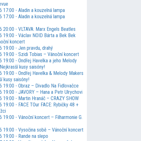
evue
6 17:00 - Aladin a kouzelná lampa
6 17:00 - Aladin a kouzelná lampa
6 20:00 - VLTAVA: Marx Engels Beatles
6 19:00 - Václav NOID Bárta a Bek Bek
noční koncert
6 19:00 - Jen pravdu, drahý
6 19:00 - Szidi Tobias – Vánoční koncert
6 19:00 - Ondřej Havelka a jeho Melody
Nejkrasší kusy saisóny!
6 19:00 - Ondřej Havelka & Melody Makers
í kusy saisóny!
6 19:00 - Obraz – Divadlo Na Fidlovačce
6 19:00 - JAVORY – Hana a Petr Ulrychovi
6 19:00 - Martin Hranáč – CRAZY SHOW
6 19:00 - FACE TOur FACE: Rybičky 48 +
ížci
 19:00 - Vánoční koncert – Filharmonie G.
6 19:00 - Vysočina sobě – Vánoční koncert
6 19:00 - Rande na slepo