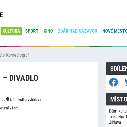
E
KULTURA
SPORT
KINO
ŽĎÁR NAD SÁZAVOU
NOVÉ MĚSTO
dlo Komediograf
SDÍLE
 – DIVADLO
MÍSTO
:00
Dům kultury Jihlava
rozumí všemu.
Dům kultur
Tolstého 
JIhlava