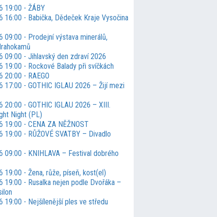
6 19:00 - ŽÁBY
6 16:00 - Babička, Dědeček Kraje Vysočina
 09:00 - Prodejní výstava minerálů,
drahokamů
6 09:00 - Jihlavský den zdraví 2026
6 19:00 - Rockové Balady při svíčkách
6 20:00 - RAEGO
6 17:00 - GOTHIC IGLAU 2026 – Žijí mezi
6 20:00 - GOTHIC IGLAU 2026 – XIII.
ight Night (PL)
26 19:00 - CENA ZA NĚŽNOST
6 19:00 - RŮŽOVÉ SVATBY – Divadlo
6 09:00 - KNIHLAVA – Festival dobrého
 19:00 - Žena, růže, píseň, kost(el)
6 19:00 - Rusalka nejen podle Dvořáka –
ilon
 19:00 - Nejšílenější ples ve středu