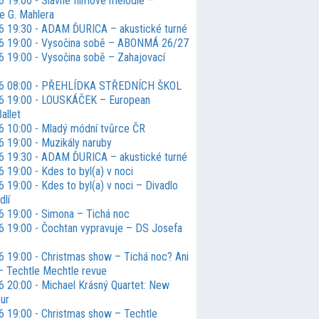
6 19:00 - Slavné filmové melodie –
e G. Mahlera
6 19:30 - ADAM ĎURICA – akustické turné
6 19:00 - Vysočina sobě – ABONMÁ 26/27
6 19:00 - Vysočina sobě – Zahajovací
26 08:00 - PŘEHLÍDKA STŘEDNÍCH ŠKOL
6 19:00 - LOUSKÁČEK – European
allet
6 10:00 - Mladý módní tvůrce ČR
6 19:00 - Muzikály naruby
6 19:30 - ADAM ĎURICA – akustické turné
 19:00 - Kdes to byl(a) v noci
 19:00 - Kdes to byl(a) v noci – Divadlo
dlí
6 19:00 - Simona – Tichá noc
6 19:00 - Čochtan vypravuje – DS Josefa
6 19:00 - Christmas show – Tichá noc? Ani
– Techtle Mechtle revue
6 20:00 - Michael Krásný Quartet: New
our
6 19:00 - Christmas show – Techtle