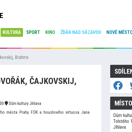
E
KULTURA
SPORT
KINO
ŽĎÁR NAD SÁZAVOU
NOVÉ MĚSTO
kovskij, Brahms
SDÍLE
DVOŘÁK, ČAJKOVSKIJ,
MÍSTO
:00
Dům kultury Jihlava
ního města Prahy FOK a houslového virtuosa Jana
Dům kultur
Tolstého 
JIhlava