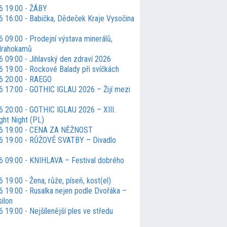
6 19:00 - ŽÁBY
6 16:00 - Babička, Dědeček Kraje Vysočina
 09:00 - Prodejní výstava minerálů,
drahokamů
6 09:00 - Jihlavský den zdraví 2026
6 19:00 - Rockové Balady při svíčkách
6 20:00 - RAEGO
6 17:00 - GOTHIC IGLAU 2026 – Žijí mezi
6 20:00 - GOTHIC IGLAU 2026 – XIII.
ight Night (PL)
26 19:00 - CENA ZA NĚŽNOST
6 19:00 - RŮŽOVÉ SVATBY – Divadlo
6 09:00 - KNIHLAVA – Festival dobrého
 19:00 - Žena, růže, píseň, kost(el)
6 19:00 - Rusalka nejen podle Dvořáka –
ilon
 19:00 - Nejšílenější ples ve středu