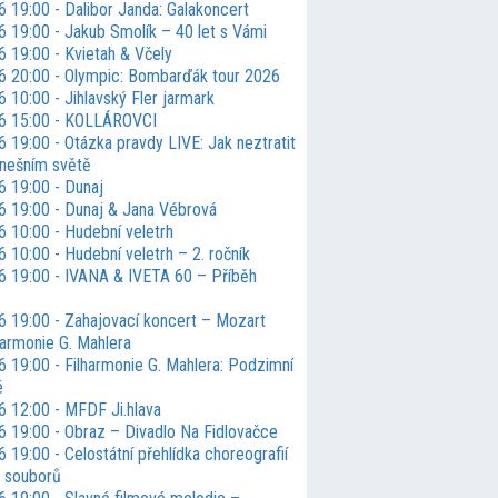
 19:00 - Dalibor Janda: Galakoncert
6 19:00 - Jakub Smolík – 40 let s Vámi
6 19:00 - Kvietah & Včely
6 20:00 - Olympic: Bombarďák tour 2026
 10:00 - Jihlavský Fler jarmark
6 15:00 - KOLLÁROVCI
 19:00 - Otázka pravdy LIVE: Jak neztratit
nešním světě
6 19:00 - Dunaj
6 19:00 - Dunaj & Jana Vébrová
6 10:00 - Hudební veletrh
 10:00 - Hudební veletrh – 2. ročník
6 19:00 - IVANA & IVETA 60 – Příběh
6 19:00 - Zahajovací koncert – Mozart
harmonie G. Mahlera
6 19:00 - Filharmonie G. Mahlera: Podzimní
é
6 12:00 - MFDF Ji.hlava
6 19:00 - Obraz – Divadlo Na Fidlovačce
 19:00 - Celostátní přehlídka choreografií
h souborů