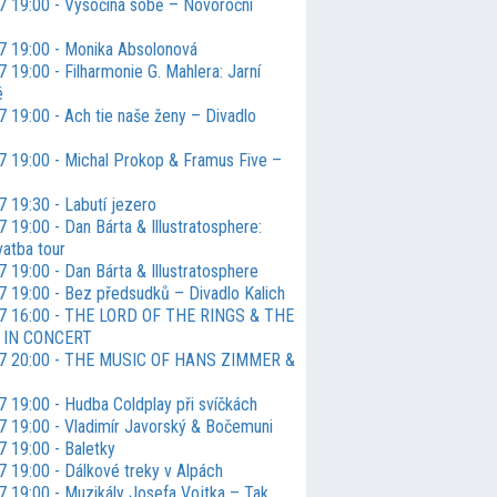
7 19:00 - Vysočina sobě – Novoroční
7 19:00 - Monika Absolonová
 19:00 - Filharmonie G. Mahlera: Jarní
é
7 19:00 - Ach tie naše ženy – Divadlo
7 19:00 - Michal Prokop & Framus Five –
7 19:30 - Labutí jezero
 19:00 - Dan Bárta & Illustratosphere:
vatba tour
 19:00 - Dan Bárta & Illustratosphere
7 19:00 - Bez předsudků – Divadlo Kalich
27 16:00 - THE LORD OF THE RINGS & THE
 IN CONCERT
27 20:00 - THE MUSIC OF HANS ZIMMER &
7 19:00 - Hudba Coldplay při svíčkách
7 19:00 - Vladimír Javorský & Bočemuni
7 19:00 - Baletky
7 19:00 - Dálkové treky v Alpách
7 19:00 - Muzikály Josefa Vojtka – Tak