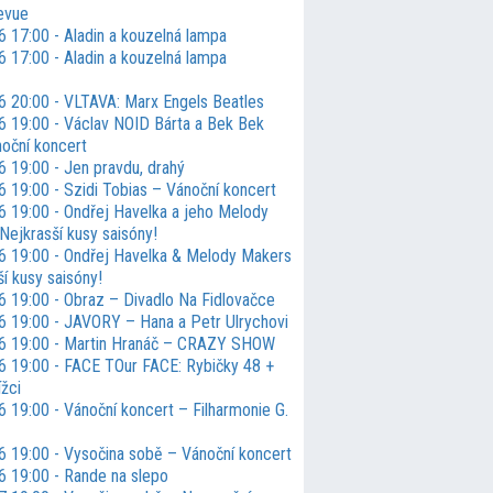
evue
6 17:00 - Aladin a kouzelná lampa
6 17:00 - Aladin a kouzelná lampa
6 20:00 - VLTAVA: Marx Engels Beatles
6 19:00 - Václav NOID Bárta a Bek Bek
noční koncert
6 19:00 - Jen pravdu, drahý
6 19:00 - Szidi Tobias – Vánoční koncert
6 19:00 - Ondřej Havelka a jeho Melody
Nejkrasší kusy saisóny!
6 19:00 - Ondřej Havelka & Melody Makers
í kusy saisóny!
6 19:00 - Obraz – Divadlo Na Fidlovačce
6 19:00 - JAVORY – Hana a Petr Ulrychovi
6 19:00 - Martin Hranáč – CRAZY SHOW
6 19:00 - FACE TOur FACE: Rybičky 48 +
ížci
 19:00 - Vánoční koncert – Filharmonie G.
6 19:00 - Vysočina sobě – Vánoční koncert
6 19:00 - Rande na slepo