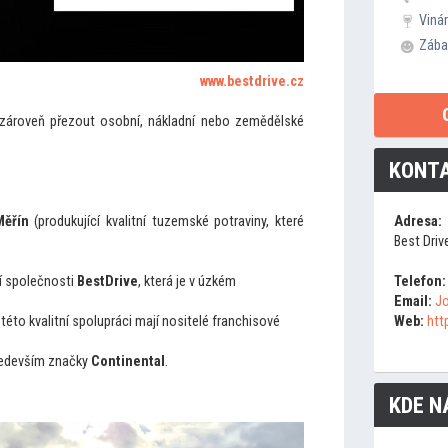
Viná
Zába
www.bestdrive.cz
zároveň přezout osobní, nákladní nebo zemědělské
KONTA
Měřín
(produkující kvalitní tuzemské potraviny, které
Adresa:
Best Dri
ní společnosti
BestDrive
, která je v úzkém
Telefon:
Email:
Jo
 té
to kvalitní spolupráci mají nositelé franchisové
Web:
htt
především značky
Continental
.
KDE N