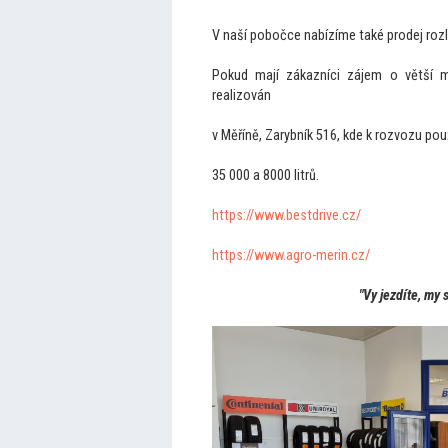
V naší pobočce nabízíme také prodej rozlé
Pokud mají zákazníci zájem o větší m
realizován
v Měříně, Zarybník 516, kde k rozvozu po
35 000 a 8000 litrů.
https://www.bestdrive.cz/
https://www.agro-merin.cz/
"Vy jezdíte, my 