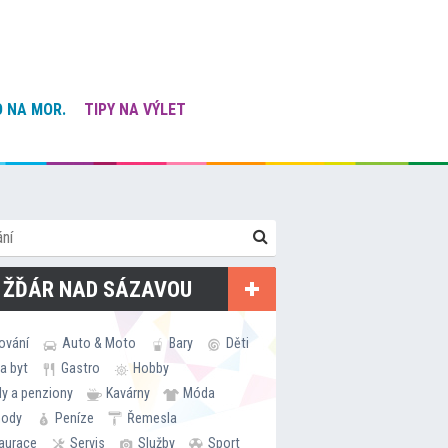
 NA MOR.
TIPY NA VÝLET
 ŽĎÁR NAD SÁZAVOU
ování
Auto & Moto
Bary
Děti
a byt
Gastro
Hobby
ly a penziony
Kavárny
Móda
hody
Peníze
Řemesla
aurace
Servis
Služby
Sport