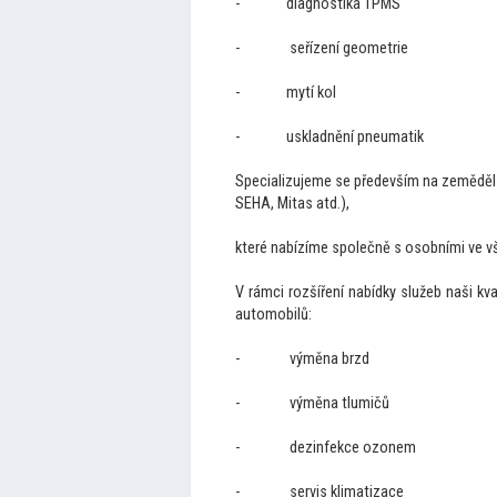
- diagnostika TPMS
- seřízení geometrie
- mytí kol
- uskladnění pneumatik
Specializujeme se především na zemědělsk
SEHA, Mitas atd.),
které nabízíme společně s osobními ve 
V rámci rozšíření nabídky služeb naši kv
au
tomobilů:
- výměna brzd
- výměna tlumičů
- dezinfekce ozonem
- servis klimatizace