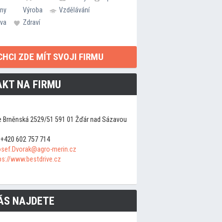
rny
Výroba
Vzdělávání
va
Zdraví
CHCI ZDE MÍT SVOJI FIRMU
KT NA FIRMU
ve Brněnská 2529/51 591 01 Žďár nad Sázavou
+420 602 757 714
sef.Dvorak@agro-merin.cz
ps://www.bestdrive.cz
ÁS NAJDETE