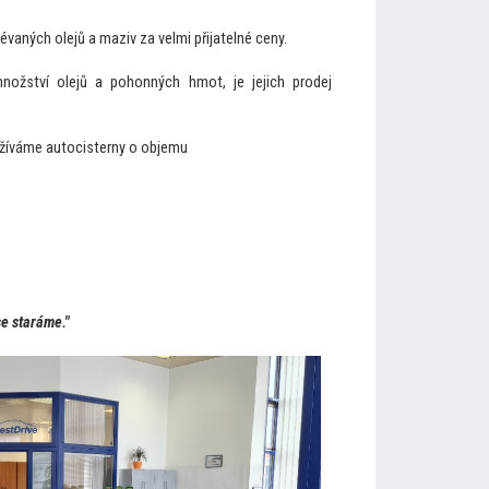
vaných olejů a maziv za velmi přijatelné ceny.
nožství olejů a pohonných hmot, je jejich prodej
užíváme au
tocisterny o objemu
se staráme."