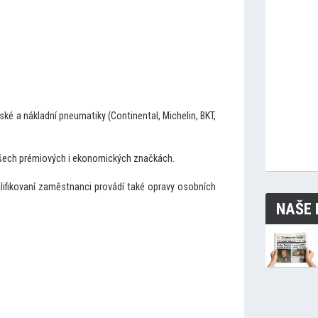
é a nákladní pneumatiky (Continental, Michelin, BKT,
všech prémiových i ekonomických značkách.
alifikovaní zaměstnanci provádí také opravy osobních
NAŠE 