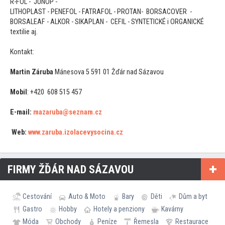
R-FOL - JUNOP -
LITHOPLAST - PENEFOL - FATRAFOL - PROTAN- BORSACOVER -
BORSALEAF - ALKOR - SIKAPLAN - CEFIL - SYNTETICKÉ i ORGANICKÉ
textilie aj.
Kontakt:
Martin Záruba
Mánesova 5 591 01 Žďár nad Sázavou
Mobil
: +420 608 515 457
E-mail:
mazaruba@seznam.cz
Web:
www.zaruba.izolacevysocina.cz
FIRMY ŽĎÁR NAD SÁZAVOU
Cestování
Auto & Moto
Bary
Děti
Dům a byt
Gastro
Hobby
Hotely a penziony
Kavárny
Móda
Obchody
Peníze
Řemesla
Restaurace