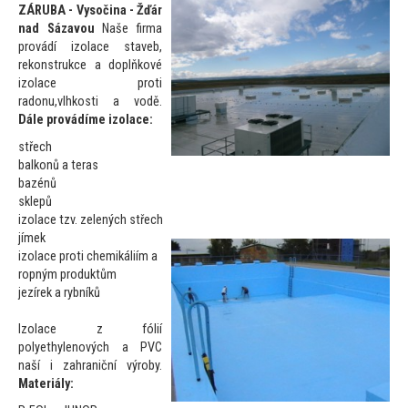
ZÁRUBA - Vysočina - Žďár
nad Sázavou
Naše firma
provádí izolace staveb,
rekonstrukce a doplňkové
izolace proti
radonu,vlhkosti a vodě.
Dále provádíme izolace:
střech
balkonů a teras
bazénů
sklepů
izolace tzv. zelených střech
jímek
izolace proti chemikáliím a
ropným produktům
jezírek a rybníků
Izolace z fólií
polyethylenových a PVC
naší i zahraniční výroby.
Materiály: