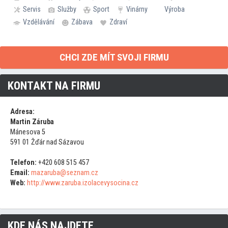
Servis
Služby
Sport
Vinárny
Výroba
Vzdělávání
Zábava
Zdraví
CHCI ZDE MÍT SVOJI FIRMU
KONTAKT NA FIRMU
Adresa:
Martin Záruba
Mánesova 5
591 01 Žďár nad Sázavou
Telefon:
+420 608 515 457
Email:
mazaruba@seznam.cz
Web:
http://www.zaruba.izolacevysocina.cz
KDE NÁS NAJDETE