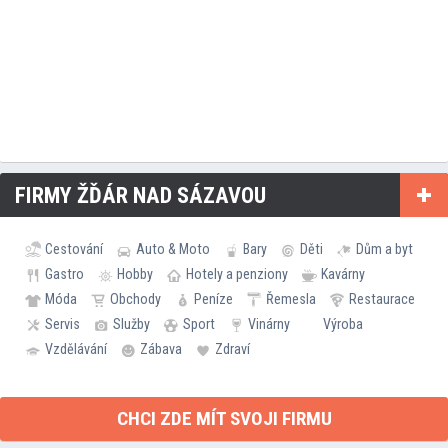
FIRMY ŽĎÁR NAD SÁZAVOU
Cestování
Auto & Moto
Bary
Děti
Dům a byt
Gastro
Hobby
Hotely a penziony
Kavárny
Móda
Obchody
Peníze
Řemesla
Restaurace
Servis
Služby
Sport
Vinárny
Výroba
Vzdělávání
Zábava
Zdraví
CHCI ZDE MÍT SVOJI FIRMU