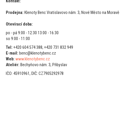
Kontakt:
Prodejna:
Klenoty Benc Vratislavovo nám. 3, Nové Měs
to na Moravě
Otevírací doba:
po - pá 9:00 - 12:30 13:00 - 16:30
so 9:00 - 11:00
Tel:
+420 604 574 388, +420 731 832 949
E-mail:
benc@klenotybenc.cz
Web:
www.klenotybenc.cz
Ateliér:
Bechyňovo nám. 3, Přibyslav
IČO: 45910961, DIČ: CZ7905292978