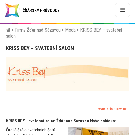
ŽĎÁRSKÝ PRŮVODCE
>
Firmy Žďár nad Sázavou
>
Móda
>
KRISS BEY – svatební
salon
KRISS BEY – SVATEBNÍ SALON
www.krissbey.net
KRISS BEY - svatební salon Žďár nad Sázavou
Naše nabídka:
Široká škála svatebních šatů