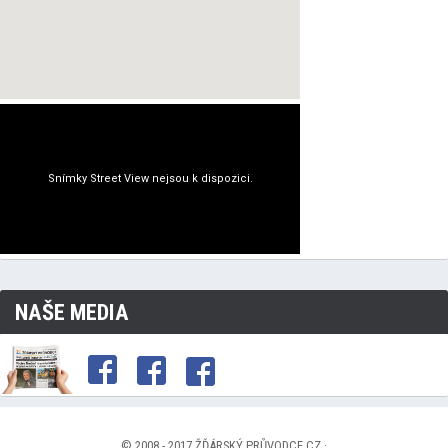
NAŠE MEDIA
© 2008 - 2017 ŽĎÁRSKÝ PRŮVODCE.CZ ·