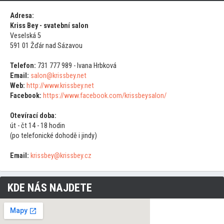
Adresa:
Kriss Bey - svatební salon
Veselská 5
591 01 Žďár nad Sázavou
Telefon:
731 777 989 - Ivana Hrbková
Email:
salon@krissbey.net
Web:
http://www.krissbey.net
Facebook:
https://www.facebook.com/krissbeysalon/
Otevírací doba:
út - čt 14 - 18 hodin
(po telefonické dohodě i jindy)
Email:
krissbey@krissbey.cz
KDE NÁS NAJDETE