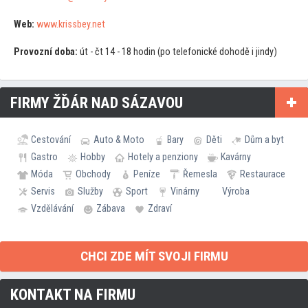
Web:
www.krissbey.net
Provozní doba:
út - čt 14 - 18 hodin (po telefonické dohodě i jindy)
FIRMY ŽĎÁR NAD SÁZAVOU
Cestování
Auto & Moto
Bary
Děti
Dům a byt
Gastro
Hobby
Hotely a penziony
Kavárny
Móda
Obchody
Peníze
Řemesla
Restaurace
Servis
Služby
Sport
Vinárny
Výroba
Vzdělávání
Zábava
Zdraví
CHCI ZDE MÍT SVOJI FIRMU
KONTAKT NA FIRMU