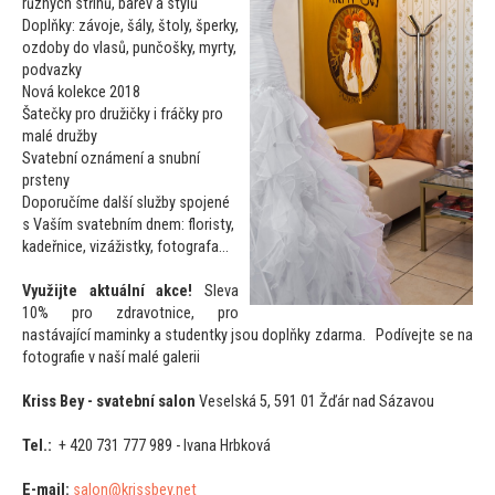
různých střihů, barev a stylů
Doplňky: závoje, šály, š
toly, šperky,
ozdoby do vlasů, punčošky, myrty,
podvazky
Nová kolekce 2018
Šatečky pro družičky i fráčky pro
malé družby
Svatební oznámení a snubní
prsteny
Doporučíme další služby spojené
s Vaším svatebním dnem: floristy,
kadeřnice, vizážistky, fo
tografa…
Využijte aktuální akce!
Sleva
10% pro zdravotnice, pro
nastávající maminky a studentky jsou doplňky zdarma. Podívejte se na
fo
tografie v naší malé galerii
Kriss Bey - svatební salon
Veselská 5, 591 01 Žďár nad Sázavou
Tel.:
+ 420 731 777 989 - Ivana Hrbková
E-mail:
salon@krissbey.net