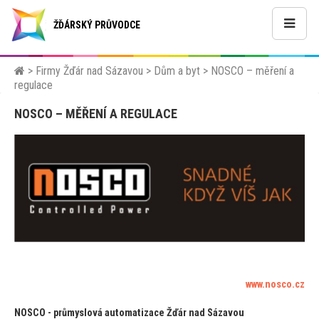
ŽĎÁRSKÝ PRŮVODCE
>
Firmy Žďár nad Sázavou
>
Dům a byt
>
NOSCO – měření a
regulace
NOSCO – MĚŘENÍ A REGULACE
www.nosco.cz
NOSCO - průmyslová au
tomatizace Žďár nad Sázavou