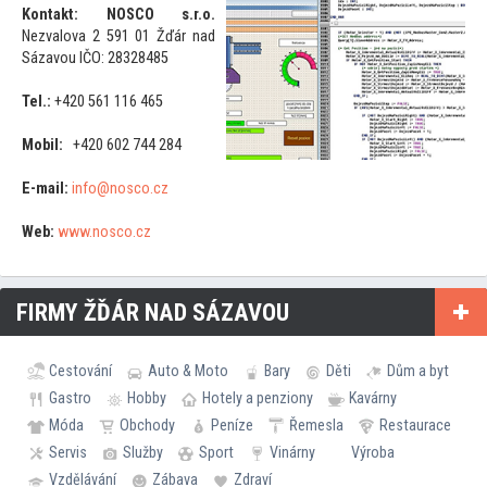
Kontakt:
NOSCO s.r.o.
Nezvalova 2 591 01 Žďár nad
Sázavou IČO: 28328485
Tel.:
+420 561 116 465
Mobil:
+420 602 744 284
E-mail:
info@nosco.cz
Web:
www.nosco.cz
FIRMY ŽĎÁR NAD SÁZAVOU
Cestování
Auto & Moto
Bary
Děti
Dům a byt
Gastro
Hobby
Hotely a penziony
Kavárny
Móda
Obchody
Peníze
Řemesla
Restaurace
Servis
Služby
Sport
Vinárny
Výroba
Vzdělávání
Zábava
Zdraví