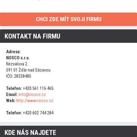
CHCI ZDE MÍT SVOJI FIRMU
KONTAKT NA FIRMU
Adresa:
NOSCO s.r.o.
Nezvalova 2
591 01 Žďár nad Sázavou
IČO: 28328485
Telefon:
+420 561 116 465
Email:
info@nosco.cz
Web:
http://www.nosco.cz
Telefon:
+420 602 744 284
KDE NÁS NAJDETE