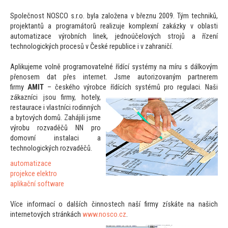
Společnost NOSCO s.r.o. byla založena v březnu 2009. Tým techniků,
projektantů a programá
torů realizuje komplexní zakázky v oblasti
au
tomatizace výrobních linek, jednoúčelových strojů a řízení
technologických procesů v České republice i v zahraničí.
Aplikujeme volně programovatelné řídící systémy na míru s dálkovým
přenosem dat přes internet. Jsme au
torizovaným partnerem
firmy
AMIT
– českého výrobce řídících systémů pro regulaci.
Naši
zákazníci jsou firmy, hotely,
restaurace i vlastníci rodinných
a by
tových domů. Zahájili jsme
výrobu rozvaděčů NN pro
domovní instalaci a
technologických rozvaděčů.
au
tomatizace
projekce elektro
aplikační software
Více informací o dalších činnostech naší firmy získáte na našich
interne
tových stránkách
www.nosco.cz
.