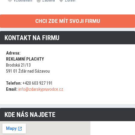
Vzdělávání
Zábava
Zdraví
CHCI ZDE MÍT SVOJI FIRMU
KONTAKT NA FIRMU
Adresa:
REKLAMNÍ PLACHTY
Brodská 21/13
591 01 Žďár nad Sázavou
Telefon:
+420 603 927 191
Email:
info@zdarskypruvodce.cz
KDE NÁS NAJDETE