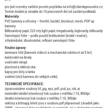
pro jiné rozměry zašlete prosím poptávku na info@zdarskypruvodce.cz
Termín dodání je obvykle do 10 pracovních dní od zaslání podkladů.
Materiály:
PVC bannery a síťoviny – frontlit, backlit, blockout, mesh, POP up
bannery
Billboardový papír, CLV city light papír, megaboardy, bigboardy, billboardy
Samolepicí fólie – podle použití krátkodobé (lesklé i matné),
střednědobé, dlouhodobé, reflexní samolepící fólie.
Finální úpravy:
laminace fólií (barevná stálost a mechanická odolnost až 5 let)
kašírování na desky
svařování okrajů
plas
tová a niklová oka
kapsy pro lišty a lanka
sváření částí banneru do velkých celků
TECHNICKÉ SPECIFIKACE:
zpracováváme soubory tif, jpg, eps, pdf, psd, ps, cdr, ai
minimální ideální interiérový tisk soubor v měřítku 1:10, 800dpi
ideální exterierový tisk soubor v měřítku 1:10, 300dpi
vek
tory a bitmapy, které jsou v souboru pdf připravovat zásadně jako