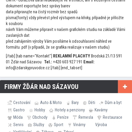
CMYK - obrazová data neukládejte ve vrstvách, ani s vloženými cestami
dokument exportujte bez správy barev
data připravujte na čistý rozměr bez spadů
písma(fonty) vždy převést před výstupem na křivky, případně je přiložte
k souboru
návrh Vám můžeme připravit v našem grafickém studiu na základě Vámi
zaslaných dat
před zahájením výroby Vám posíláme k odsouhlasení náhled ve
formátu .pdf (v případě, že se grafika realizuje v našem studiu)
[/tab] [tab name="Kontakt"]
REKLAMNÍ PLACHTY
Brodská 21/13 591
01 Žďár nad Sázavou
Tel.:
+420 603 927 191
Email:
info@zdarskypruvodce.cz [/tab] [end_tabset]
FIRMY ŽĎÁR NAD SÁZAVOU
Cestování
Auto & Moto
Bary
Děti
Dům a byt
Gastro
Hobby
Hotely a penziony
Kavárny
Móda
Obchody
Peníze
Řemesla
Restaurace
Servis
Služby
Sport
Vinárny
Výroba