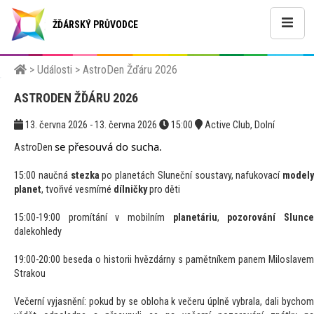
ŽĎÁRSKÝ PRŮVODCE
>
Události
>
AstroDen Žďáru 2026
ASTRODEN ŽĎÁRU 2026
13. června 2026 - 13. června 2026
15:00
Active Club, Dolní
se přesouvá do sucha.
AstroDen
15:00 naučná
stezka
po planetách Sluneční soustavy, nafukovací
modely
planet
, tvořivé vesmírné
dílničky
pro děti
15:00-19:00 promítání v mobilním
planetáriu
,
pozorování Slunc
dalekohledy
19:00-20:00 beseda o historii hvězdárny s pamětníkem panem Miloslavem
Strakou
Večerní vyjasnění: pokud by se obloha k večeru úplně vybrala, dali bychom