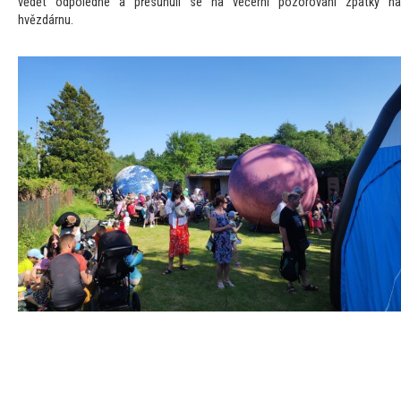
vědět odpoledne a přesunuli se na večerní pozorování zpátky na
hvězdárnu.