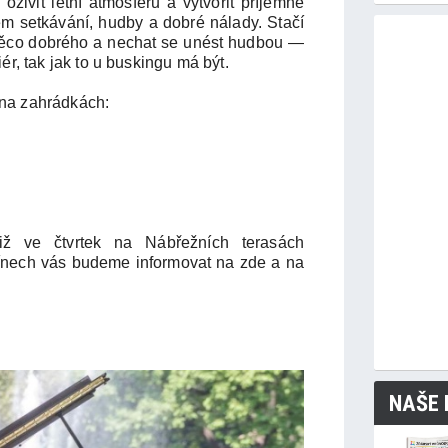
 oživit letní atmosféru a vytvořit příjemné
em setkávání, hudby a dobré nálady. Stačí
 něco dobrého a nechat se unést hudbou —
ér, tak jak to u buskingu má být.
 na zahrádkách:
již ve čtvrtek na Nábřežních terasách
mínech vás budeme informovat na zde a na
NAŠE 