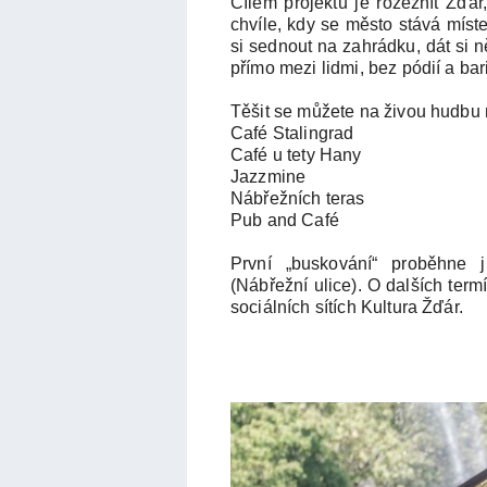
Cílem projektu je rozeznít Žďár,
chvíle, kdy se město stává míst
si sednout na zahrádku, dát si
přímo mezi lidmi, bez pódií a bari
Těšit se můžete na živou hudbu
Café Stalingrad
Café u tety Hany
Jazzmine
Nábřežních teras
Pub and Café
První „buskování“ proběhne 
(Nábřežní ulice). O dalších ter
sociálních sítích Kultura Žďár.