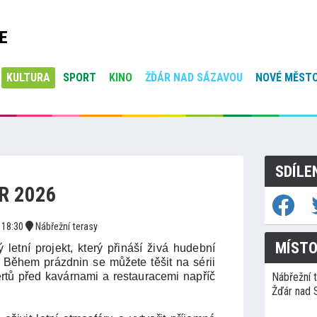
E
KULTURA
SPORT
KINO
ŽĎÁR NAD SÁZAVOU
NOVÉ MĚSTO
SDÍLE
R 2026
18:30
Nábřežní terasy
MÍSTO
letní projekt, který přináší živá hudební
 Během prázdnin se můžete těšit na sérii
rtů před kavárnami a restauracemi napříč
Nábřežní 
Žďár nad 