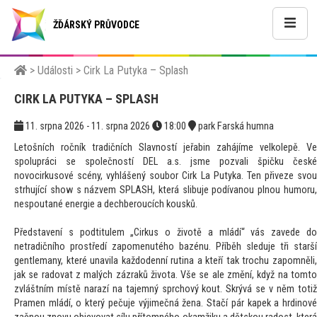
ŽĎÁRSKÝ PRŮVODCE
>
Události
>
Cirk La Putyka – Splash
CIRK LA PUTYKA – SPLASH
11. srpna 2026 - 11. srpna 2026
18:00
park Farská humna
Letošních ročník tradičních Slavností jeřabin zahájíme velkolepě. Ve
spolupráci se společností DEL a.s. jsme pozvali špičku české
novocirkusové scény, vyhlášený soubor Cirk La Putyka. Ten přiveze svou
strhující show s názvem SPLASH, která slibuje podívanou plnou humoru,
nespoutané energie a dechberoucích kousků.
Představení s podtitulem „Cirkus o životě a mládí“ vás zavede do
netradičního prostředí zapomenutého bazénu. Příběh sleduje tři starší
gentlemany, které unavila každodenní rutina a kteří tak trochu zapomněli,
jak se radovat z malých zázraků života. Vše se ale změní, když na tomto
zvláštním místě narazí na tajemný sprchový kout. Skrývá se v něm totiž
Pramen mládí, o který pečuje výjimečná žena. Stačí pár kapek a hrdinové