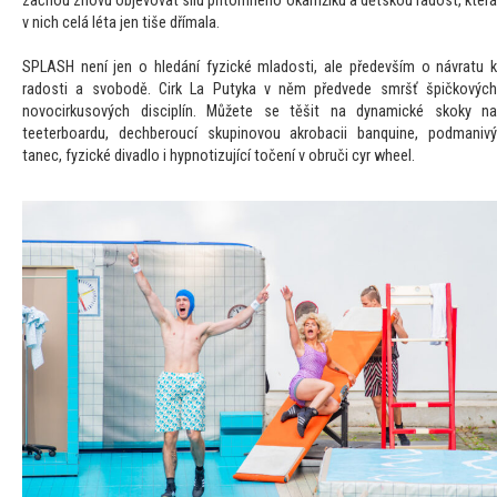
začnou znovu objevovat sílu přítomného okamžiku a dětskou radost, která
v nich celá léta jen tiše dřímala.
SPLASH není jen o hledání fyzické mladosti, ale především o návratu k
radosti a svobodě. Cirk La Putyka v něm předvede smršť špičkových
novocirkusových disciplín. Můžete se těšit na dynamické skoky na
teeterboardu, dechberoucí skupinovou akrobacii banquine, podmanivý
tanec, fyzické divadlo i hypnotizující točení v obruči cyr wheel.