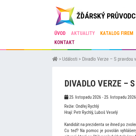
ŽĎÁRSKÝ PRŮVODC
ÚVOD
AKTUALITY
KATALOG FIREM
KONTAKT
>
Události
>
Divadlo Verze – S pravdou 
DIVADLO VERZE – 
25. listopadu 2026 - 25. listopadu 202
Režie: Ondřej Rychlý
Hrají: Petr Rychlý, Luboš Veselý
Kandidát na prezidenta se ihned po zvole
Co teď? Na pomoc je povolán vyhlášený 