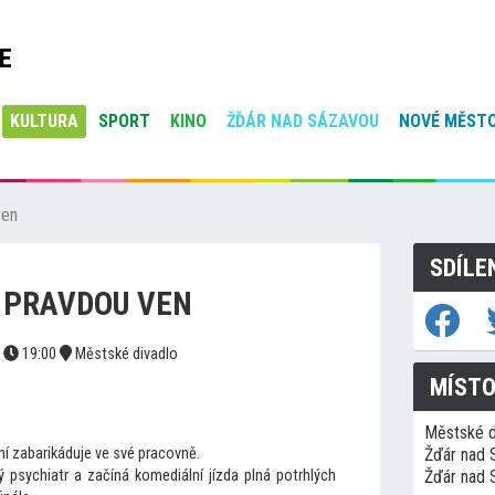
E
KULTURA
SPORT
KINO
ŽĎÁR NAD SÁZAVOU
NOVÉ MĚSTO
ven
SDÍLE
S PRAVDOU VEN
6
19:00
Městské divadlo
MÍSTO
Městské d
ní zabarikáduje ve své pracovně.
Žďár nad 
psychiatr a začíná komediální jízda plná potrhlých
Žďár nad 