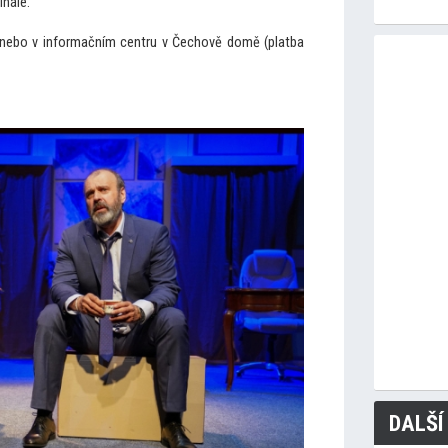
inále.
i nebo v informačním centru v Čechově domě (platba
DALŠÍ