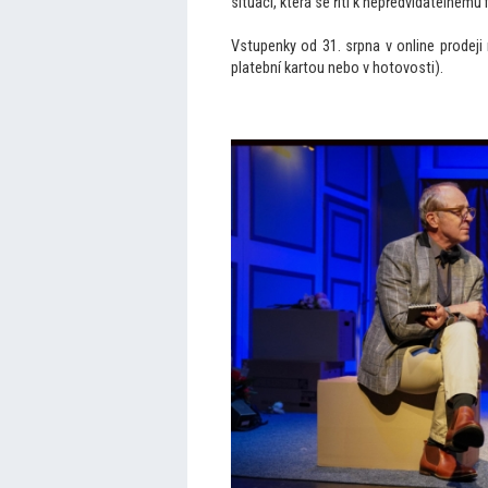
situací, která se řítí k nepředvídatelnému f
Vstupenky od 31. srpna v online prodej
platební kartou nebo v hotovosti).