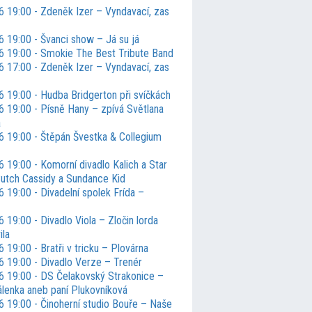
6 19:00 - Zdeněk Izer – Vyndavací, zas
6 19:00 - Švanci show – Já su já
6 19:00 - Smokie The Best Tribute Band
6 17:00 - Zdeněk Izer – Vyndavací, zas
6 19:00 - Hudba Bridgerton při svíčkách
6 19:00 - Písně Hany – zpívá Světlana
á
6 19:00 - Štěpán Švestka & Collegium
 19:00 - Komorní divadlo Kalich a Star
utch Cassidy a Sundance Kid
 19:00 - Divadelní spolek Frída –
 19:00 - Divadlo Viola – Zločin lorda
ila
 19:00 - Bratři v tricku – Plovárna
6 19:00 - Divadlo Verze – Trenér
6 19:00 - DS Čelakovský Strakonice –
álenka aneb paní Plukovníková
6 19:00 - Činoherní studio Bouře – Naše