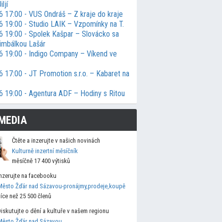
ljí
6 17:00 - VUS Ondráš – Z kraje do kraje
6 19:00 - Studio LAIK – Vzpomínky na T.
6 19:00 - Spolek Kašpar – Slovácko sa
cimbálkou Lašár
6 19:00 - Indigo Company – Víkend ve
 17:00 - JT Promotion s.r.o. – Kabaret na
6 19:00 - Agentura ADF – Hodiny s Ritou
MEDIA
Čtěte a inzerujte v našich novinách
Kulturně inzertní měsíčník
měsíčně 17 400 výtisků
Inzerujte na facebooku
Město Žďár nad Sázavou-pronájmy,prodeje,koupě
více než 25 500 členů
Diskutujte o dění a kultuře v našem regionu
Město Žďár nad Sázavou