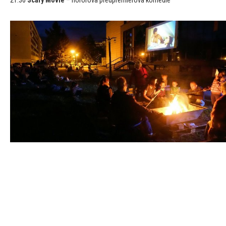
21:30
Scary Movie
– hororová předpremiérová komedie