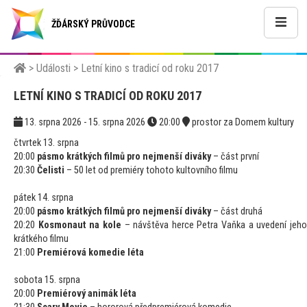
ŽĎÁRSKÝ PRŮVODCE
>
Události
>
Letní kino s tradicí od roku 2017
LETNÍ KINO S TRADICÍ OD ROKU 2017
13. srpna 2026 - 15. srpna 2026
20:00
prostor za Domem kultury
čtvrtek 13. srpna
20:00
pásmo krátkých filmů pro nejmenší diváky
– část první
20:30
Čelisti
– 50 let od premiéry tohoto kultovního filmu
pátek 14. srpna
20:00
pásmo krátkých filmů pro nejmenší diváky
– část druhá
20:20
Kosmonaut na kole
– návštěva herce Petra Vaňka a uvedení jeh
krátkého filmu
21:00
Premiérová komedie léta
sobota 15. srpna
20:00
Premiérový animák léta