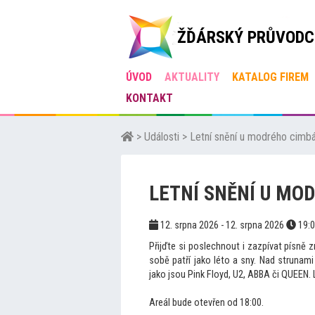
ŽĎÁRSKÝ PRŮVODC
ÚVOD
AKTUALITY
KATALOG FIREM
KONTAKT
>
Události
>
Letní snění u modrého cimbá
LETNÍ SNĚNÍ U MO
12. srpna 2026 - 12. srpna 2026
19:
Přijďte si poslechnout i zazpívat písně z
sobě patří jako léto a sny. Nad strunam
jako jsou Pink Floyd, U2, ABBA či QUEEN. L
Areál bude otevřen od 18:00.