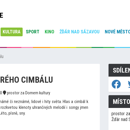
E
KULTURA
SPORT
KINO
ŽĎÁR NAD SÁZAVOU
NOVÉ MĚSTO
lu
SDÍLE
DRÉHO CIMBÁLU
00
prostor za Domem kultury
MÍSTO
námé či neznámé, lidové i hity světa. Hlas a cimbál k
i rozkvetou klenoty uhrančivých melodií i songy jmen
éto, písně, sny.
prostor z
Žďár nad 