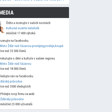
MEDIA
Čtěte a inzerujte v našich novinách
Kulturně inzertní měsíčník
měsíčně 17 400 výtisků
Inzerujte na facebooku
Město Žďár nad Sázavou-pronájmy,prodeje,koupě
více než 25 500 členů
Diskutujte o dění a kultuře v našem regionu
Město Žďár nad Sázavou
více než 18 000 členů
Sledujte nás na facebooku
Žďárský průvodce
více než 3500 sledujících
Přidejte svoji firmu na web
Žďárský průvodce
měsíčně 25 000 uživatelů