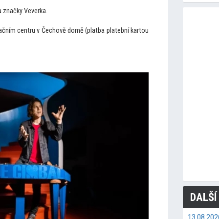
a značky Veverka.
mačním centru v Čechově domě (platba platební kartou
DALŠÍ
13.08.2026