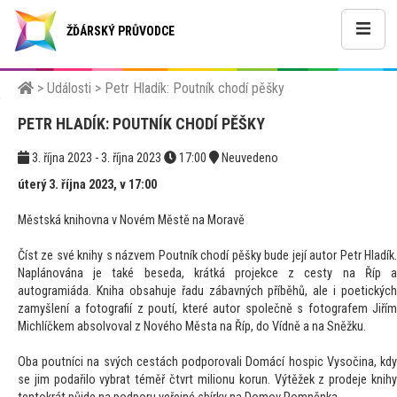
ŽĎÁRSKÝ PRŮVODCE
>
Události
>
Petr Hladík: Poutník chodí pěšky
PETR HLADÍK: POUTNÍK CHODÍ PĚŠKY
3. října 2023 - 3. října 2023
17:00
Neuvedeno
úterý 3. října 2023, v 17:00
Městská knihovna v Novém Městě na Moravě
Číst ze své knihy s názvem Poutník chodí pěšky bude její autor Petr Hladík.
Naplánována je také beseda, krátká projekce z cesty na Říp a
autogramiáda. Kniha obsahuje řadu zábavných příběhů, ale i poetických
zamyšlení a fotografií z poutí, které autor společně s fotografem Jiřím
Michlíčkem absolvoval z Nového Města na Říp, do Vídně a na Sněžku.
Oba poutníci na svých cestách podporovali Domácí hospic Vysočina, kdy
se jim podařilo vybrat téměř čtvrt milionu korun. Výtěžek z prodeje knihy