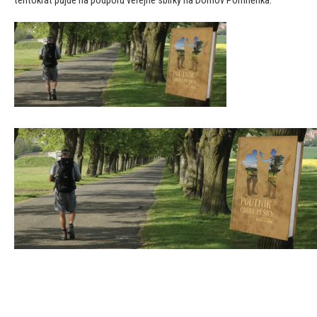
tentokrát půjde na podporu veřejné sbírky na Domov Pomněnka.