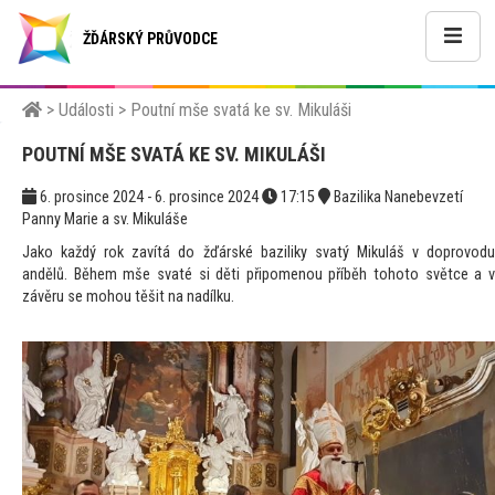
ŽĎÁRSKÝ PRŮVODCE
>
Události
>
Poutní mše svatá ke sv. Mikuláši
POUTNÍ MŠE SVATÁ KE SV. MIKULÁŠI
6. prosince 2024 - 6. prosince 2024
17:15
Bazilika Nanebevzetí
Panny Marie a sv. Mikuláše
Jako každý rok zavítá do žďárské baziliky svatý Mikuláš v doprovodu
andělů. Během mše svaté si děti připomenou příběh tohoto světce a v
závěru se mohou těšit na nadílku.