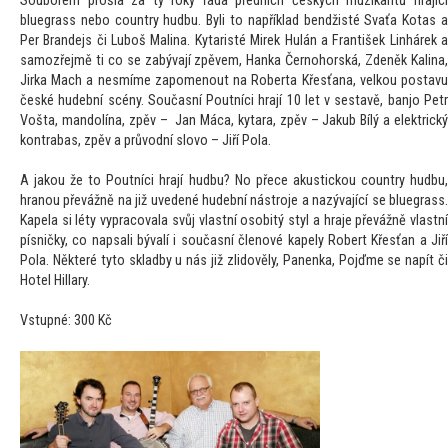
Souborem prošla za ty roky řada předních českých muzikantů hrající
bluegrass nebo country hudbu. Byli to například bendžisté Svaťa Kotas a
Per Brandejs či Luboš Malina. Kytaristé Mirek Hulán a František Linhárek a
samozřejmě ti co se zabývají zpěvem, Hanka Černohorská, Zdeněk Kalina,
Jirka Mach a nesmíme zapomenout na Roberta Křesťana, velkou postavu
české hudební scény. Současní Poutníci hrají 10 let v sestavě, banjo Petr
Vošta, mandolína, zpěv – Jan Máca, kytara, zpěv – Jakub Bílý a elektrický
kontrabas, zpěv a průvodní slovo – Jiří Pola.
A jakou že to Poutníci hrají hudbu? No přece akustickou country hudbu,
hranou převážně na již uvedené hudební nástroje a nazývající se bluegrass.
Kapela si léty vypracovala svůj vlastní osobitý styl a hraje převážně vlastní
písničky, co napsali bývalí i současní členové kapely Robert Křesťan a Jiří
Pola. Některé tyto skladby u nás již zlidověly, Panenka, Pojďme se napít či
Hotel Hillary.
Vstupné: 300 Kč