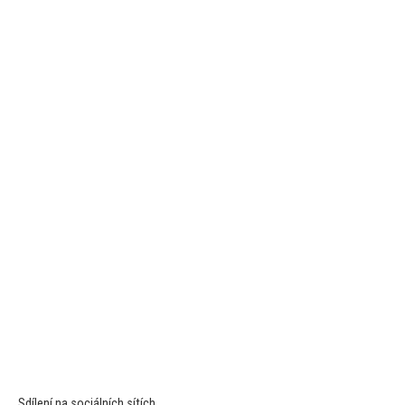
Sdílení na sociálních sítích