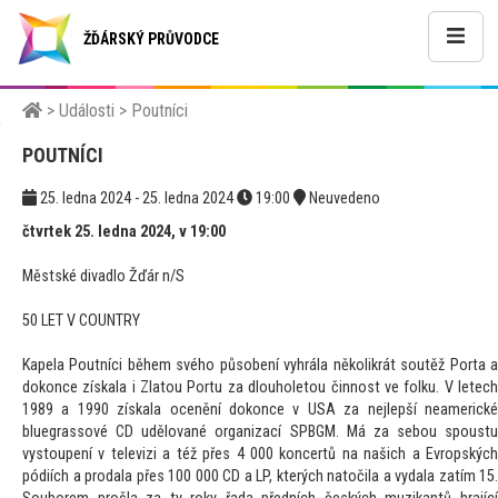
ŽĎÁRSKÝ PRŮVODCE
>
Události
>
Poutníci
POUTNÍCI
25. ledna 2024 - 25. ledna 2024
19:00
Neuvedeno
čtvrtek 25. ledna 2024, v 19:00
Městské divadlo Žďár n/S
50 LET V COUNTRY
Kapela Poutníci během svého působení vyhrála několikrát soutěž Porta a
dokonce získala i Zlatou Portu za dlouholetou činnost ve folku. V letech
1989 a 1990 získala ocenění dokonce v USA za nejlepší neamerické
bluegrassové CD udělované organizací SPBGM. Má za sebou spoustu
vystoupení v televizi a též přes 4 000 koncertů na našich a Evropských
pódiích a prodala přes 100 000 CD a LP, kterých natočila a vydala zatím 15.