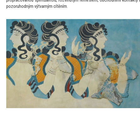
propracovanou spiritualitou, rozvinutým řemeslem, obchodními kontakty i
pozoruhodným výtvarným cítěním.