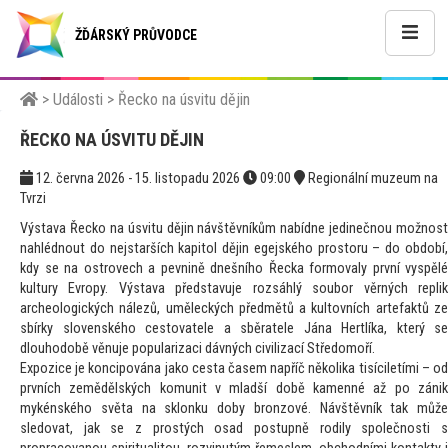
ŽĎÁRSKÝ PRŮVODCE
>
Události
>
Řecko na úsvitu dějin
ŘECKO NA ÚSVITU DĚJIN
12. června 2026 - 15. listopadu 2026
09:00
Regionální muzeum na
Tvrzi
Výstava Řecko na úsvitu dějin návštěvníkům nabídne jedinečnou možnost
nahlédnout do nejstarších kapitol dějin egejského prostoru – do období,
kdy se na ostrovech a pevnině dnešního Řecka formovaly první vyspělé
kultury Evropy. Výstava představuje rozsáhlý soubor věrných replik
archeologických nálezů, uměleckých předmětů a kultovních artefaktů ze
sbírky slovenského cestovatele a sběratele Jána Hertlíka, který se
dlouhodobě věnuje popularizaci dávných civilizací Středomoří.
Expozice je koncipována jako cesta časem napříč několika tisíciletími – od
prvních zemědělských komunit v mladší době kamenné až po zánik
mykénského světa na sklonku doby bronzové. Návštěvník tak může
sledovat, jak se z prostých osad postupně rodily společnosti s