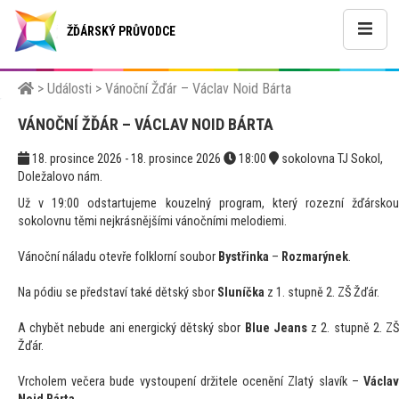
ŽĎÁRSKÝ PRŮVODCE
>
Události
>
Vánoční Žďár – Václav Noid Bárta
VÁNOČNÍ ŽĎÁR – VÁCLAV NOID BÁRTA
18. prosince 2026 - 18. prosince 2026
18:00
sokolovna TJ Sokol,
Doležalovo nám.
Už v 19:00 odstartujeme kouzelný program, který rozezní žďárskou
sokolovnu těmi nejkrásnějšími vánočními melodiemi.
Vánoční náladu otevře folklorní soubor
Bystřinka
–
Rozmarýnek
.
Na pódiu se představí také dětský sbor
Sluníčka
z 1. stupně 2. ZŠ Žďár.
A chybět nebude ani energický dětský sbor
Blue Jeans
z 2. stupně 2. Z
Žďár.
Vrcholem večera bude vystoupení držitele ocenění Zlatý slavík –
Václav