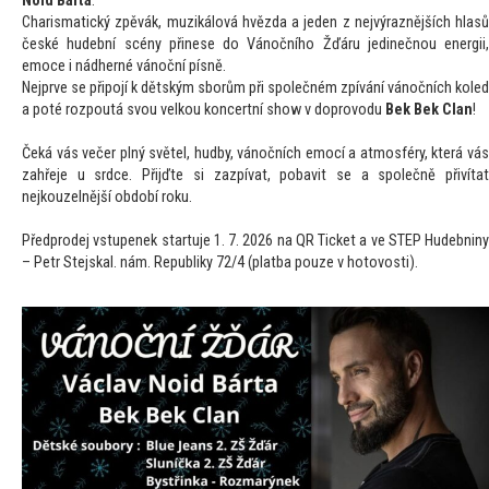
Noid Bárta
.
Charismatický zpěvák, muzikálová hvězda a jeden z nejvýraznějších hlasů
české hudební scény přinese do Vánočního Žďáru jedinečnou energii,
emoce i nádherné vánoční písně.
Nejprve se připojí k dětským sborům při společném zpívání vánočních koled
a poté rozpoutá svou velkou koncertní show v doprovodu
Bek Bek Cla
n
!
Čeká vás večer plný světel, hudby, vánočních emocí a atmosféry, která vás
zahřeje u srdce. Přijďte si zazpívat, pobavit se a společně přivítat
nejkouzelnější období roku.
Předprodej vstupenek startuje 1. 7. 2026 na QR Ticket a ve STEP Hudebniny
– Petr Stejskal. nám. Republiky 72/4 (platba pouze v hotovosti).