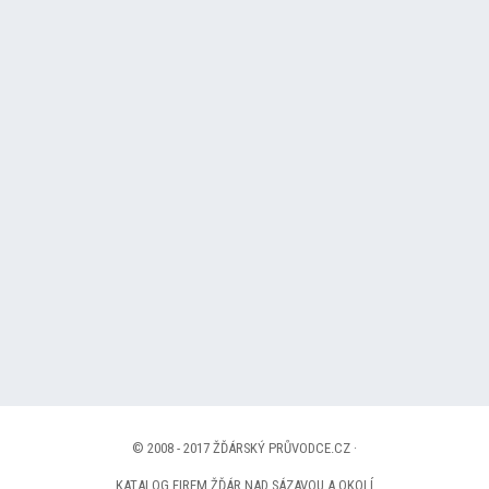
© 2008 - 2017 ŽĎÁRSKÝ PRŮVODCE.CZ ·
KATALOG FIREM ŽĎÁR NAD SÁZAVOU A OKOLÍ