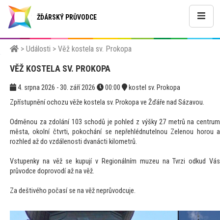
ŽĎÁRSKÝ PRŮVODCE
>
Události
>
Věž kostela sv. Prokopa
VĚŽ KOSTELA SV. PROKOPA
4. srpna 2026 - 30. září 2026
00:00
kostel sv. Prokopa
Zpřístupnění ochozu věže kostela sv. Prokopa ve Žďáře nad Sázavou.
Odměnou za zdolání 103 schodů je pohled z výšky 27 metrů na centrum
města, okolní čtvrti, pokochání se nepřehlédnutelnou Zelenou horou a
rozhled až do vzdálenosti dvanácti kilometrů.
Vstupenky na věž se kupují v Regionálním muzeu na Tvrzi odkud Vás
průvodce doprovodí až na věž.
Za deštivého počasí se na věž neprůvodcuje.