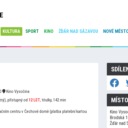
E
KULTURA
SPORT
KINO
ŽĎÁR NAD SÁZAVOU
NOVÉ MĚSTO
SDÍLE
30
Kino Vysočina
MÍSTO
žný), přístupný od
12 LET
, titulky, 142 min
mačním centru v Čechově domě (platba platební kartou
Kino Vyso
Brodská 
Žďár nad 