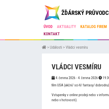
ŽĎÁRSKÝ PRŮVODC
ÚVOD
AKTUALITY
KATALOG FIREM
KONTAKT
>
Události
>
Vládci vesmíru
VLÁDCI VESMÍRU
4. června 2026 - 4. června 2026
19:
film USA (akční/ sci-fi/ fantasy/ dobrodru
Vstupenky v online prodeji nebo v infor
nebo v hotovosti).