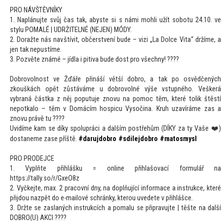
PRO NÁVŠTĚVNÍKY
1. Naplánujte svůj čas tak, abyste si s námi mohli užít sobotu 24.10. ve
stylu POMALÉ | UDRŽITELNÉ (NEJEN) MÓDY.
2. Doražte nás navštívit, občerstvení bude – vizi „La Dolce Vita“ držíme, a
jen tak nepustíme.
3. Pozvěte známé – jídla i pitiva bude dost pro všechny! ????
Dobrovolnost ve Žďáře přináší větší dobro, a tak po osvědčených
zkouškách opět zůstáváme u dobrovolné výše vstupného. Veškerá
vybraná částka z něj poputuje znovu na pomoc těm, které tolik štěstí
nepotkalo – těm v Domácím hospicu Vysočina. Kruh uzavíráme zas a
znovu právě tu ????
Uvidíme kam se díky spolupráci a dalším postřehům (DÍKY za ty Vaše ❤️)
dostaneme zase příště.
#darujdobro
#sdilejdobro
#matosmysl
PRO PRODEJCE
1. Vyplňte přihlášku = online přihlašovací formulář na
https://tally.so/r/GxeO8z
2. Vyčkejte, max. 2 pracovní dny, na doplňující informace a instrukce, které
přijdou nazpět do e-mailové schránky, kterou uvedete v přihlášce.
3. Držte se zaslaných instrukcích a pomalu se připravujte | těšte na další
DOBRO(U) AKCI ????