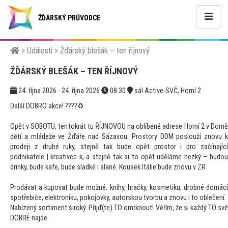
ŽĎÁRSKÝ PRŮVODCE
>
Události
>
Žďárský blešák – ten říjnový
ŽĎÁRSKÝ BLEŠÁK – TEN ŘÍJNOVÝ
24. října 2026 - 24. října 2026
08:30
sál Active-SVČ, Horní 2
Další DOBRO akce! ????♻️
Opět v SOBOTU, tentokrát tu ŘÍJNOVOU na oblíbené adrese Horní 2 v Domě
dětí a mládeže ve Žďáře nad Sázavou. Prostory DDM poslouží znovu k
prodeji z druhé ruky, stejně tak bude opět prostor i pro začínající
podnikatele | kreativce k, a stejně tak si to opět uděláme hezký – budou
drinky, bude kafe, bude sladké i slané. Kousek Itálie bude znovu v ZR
Prodávat a kupovat bude možné: knihy, hračky, kosmetiku, drobné domácí
spotřebiče, elektroniku, pokojovky, autorskou tvorbu a znovu i to oblečení.
Nabízený sortiment široký. Přijď(te) TO omrknout! Věřím, že si každý TO své
DOBRÉ najde.