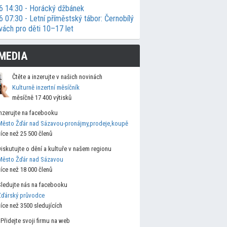
6 14:30 - Horácký džbánek
 07:30 - Letní příměstský tábor: Černobílý
vách pro děti 10–17 let
MEDIA
Čtěte a inzerujte v našich novinách
Kulturně inzertní měsíčník
měsíčně 17 400 výtisků
Inzerujte na facebooku
Město Žďár nad Sázavou-pronájmy,prodeje,koupě
více než 25 500 členů
Diskutujte o dění a kultuře v našem regionu
Město Žďár nad Sázavou
více než 18 000 členů
Sledujte nás na facebooku
Žďárský průvodce
více než 3500 sledujících
Přidejte svoji firmu na web