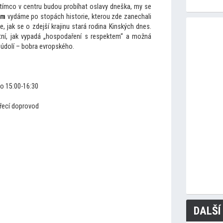
atímco v centru budou probíhat oslavy dneška, my se
em
vydáme po stopách historie, kterou zde zanechali
, jak se o zdejší krajinu stará rodina Kinských dnes.
átní, jak vypadá „hospodaření s respektem“ a možná
 údolí – bobra evropského.
bo 15:00-16:30
vířecí doprovod
DALŠÍ