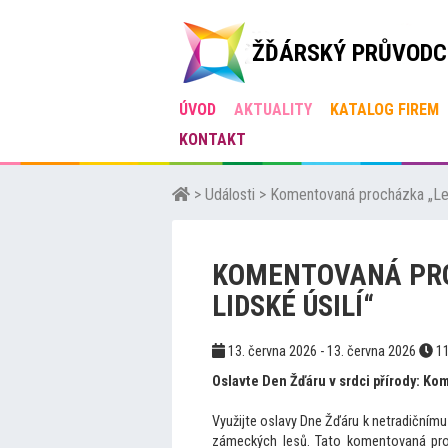
ŽĎÁRSKÝ PRŮVODC
ÚVOD
AKTUALITY
KATALOG FIREM
KONTAKT
>
Události
>
Komentovaná procházka „Les,
KOMENTOVANÁ PRO
LIDSKÉ ÚSILÍ“
13. června 2026 - 13. června 2026
11
Oslavte Den Žďáru v srdci přírody: K
Využijte oslavy Dne Žďáru k netradičnímu 
zámeckých lesů. Tato komentovaná p