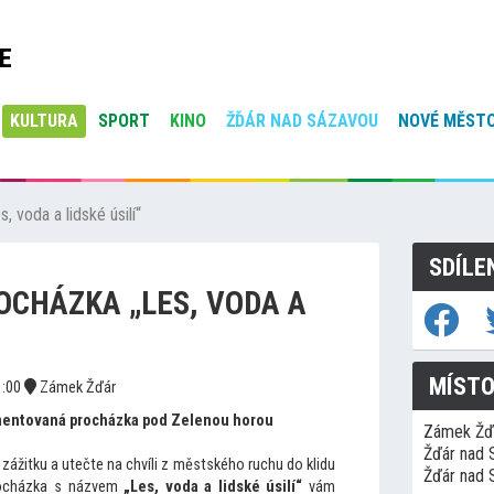
E
KULTURA
SPORT
KINO
ŽĎÁR NAD SÁZAVOU
NOVÉ MĚSTO
 voda a lidské úsilí“
SDÍLE
CHÁZKA „LES, VODA A
MÍSTO
:00
Zámek Žďár
omentovaná procházka pod Zelenou horou
Zámek Žď
Žďár nad 
zážitku a utečte na chvíli z městského ruchu do klidu
Žďár nad 
rocházka s názvem
„Les, voda a lidské úsilí“
vám