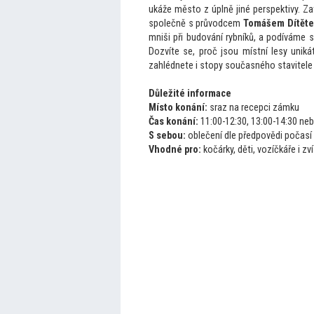
ukáže město z úplně jiné perspektivy. Z
společně s průvodcem
Tomášem Dítět
mniši při budování rybníků, a podíváme se
Dozvíte se, proč jsou místní lesy unik
zahlédnete i stopy současného stavitele
Důležité informace
Místo konání:
sraz na recepci zámku
Čas konání:
11:00-12:30, 13:00-14:30 ne
S sebou:
oblečení dle předpovědi počasí
Vhodné pro:
kočárky, děti, vozíčkáře i z