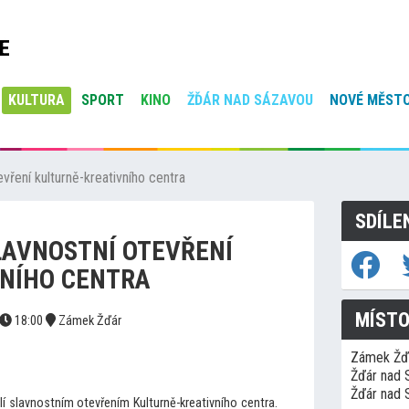
E
KULTURA
SPORT
KINO
ŽĎÁR NAD SÁZAVOU
NOVÉ MĚSTO
evření kulturně-kreativního centra
SDÍLE
SLAVNOSTNÍ OTEVŘENÍ
VNÍHO CENTRA
MÍSTO
18:00
Zámek Žďár
Zámek Žď
Žďár nad 
Žďár nad 
lí slavnostním otevřením Kulturně-kreativního centra.