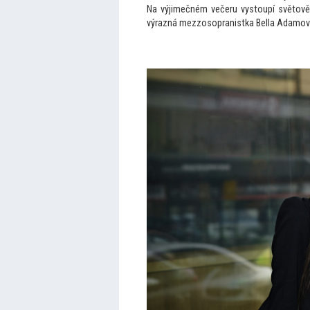
Na výjimečném večeru vystoupí světově 
výrazná mezzosopranistka Bella Adamová a