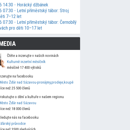
6 14:30 - Horácký džbánek
 07:30 - Letní příměstský tábor: Stroj
ěti 7–12 let
 07:30 - Letní příměstský tábor: Černobílý
vách pro děti 10–17 let
MEDIA
Čtěte a inzerujte v našich novinách
Kulturně inzertní měsíčník
měsíčně 17 400 výtisků
Inzerujte na facebooku
Město Žďár nad Sázavou-pronájmy,prodeje,koupě
více než 25 500 členů
Diskutujte o dění a kultuře v našem regionu
Město Žďár nad Sázavou
více než 18 000 členů
Sledujte nás na facebooku
Žďárský průvodce
více než 3500 sledujících