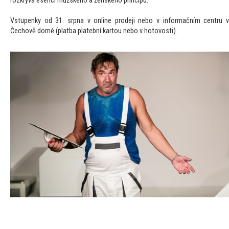
rozkrývá esenci mužského a ženského principu.
Vstupenky od 31. srpna v online prodeji nebo v informačním centru v
Čechově domě (platba platební kartou nebo v hotovosti).