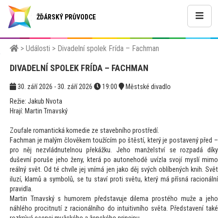
ŽĎÁRSKÝ PRŮVODCE
>
Události
>
Divadelní spolek Frída – Fachman
DIVADELNÍ SPOLEK FRÍDA – FACHMAN
30. září 2026 - 30. září 2026
19:00
Městské divadlo
Režie: Jakub Nvota
Hrají: Martin Trnavský
Zoufale romantická komedie ze stavebního prostředí.
Fachman je malým člověkem toužícím po štěstí, který je postavený před –
pro něj nezvládnutelnou překážku. Jeho manželství se rozpadá díky
duševní poruše jeho ženy, která po autonehodě uvízla svojí myslí mimo
reálný svět. Od té chvíle jej vnímá jen jako děj svých oblíbených knih. Svět
iluzí, klamů a symbolů, se tu staví proti světu, který má přísná racionální
pravidla.
Martin Trnavský s humorem představuje dilema prostého muže a jeho
náhlého procitnutí z racionálního do intuitivního světa. Představení také