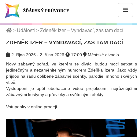
ŽĎÁRSKÝ PRŮVODCE
>
Události
>
Zdeněk Izer – Vyndavací, zas tam dací
ZDENĚK IZER – VYNDAVACÍ, ZAS TAM DACÍ
2. října 2026 - 2. října 2026
17:00
Městské divadlo
Nový zábavný pořad, ve kterém se diváci budou moci setkat s
jedinečným a nezaměnitelným humorem Zdeňka Izera. Jako vždy
přijdou na řadu oblíbené zábavné scénky, parodie, mnoho skvělých
vtipů.
Vystoupení je opět obohaceno video projekcemi, nejrůznějšími
zábavnými kostýmy a převleky a světelnými efekty.
Vstupenky v online prodeji.