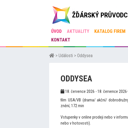
ŽĎÁRSKÝ PRŮVODC
ÚVOD
AKTUALITY
KATALOG FIREM
KONTAKT
>
Události
>
Oddysea
ODDYSEA
18. července 2026 - 18. července 2026
film USA/VB (drama/ akční/ dobrodružný
znění, 172 min
Vstupenky v online prodeji nebo v infor
nebo v hotovosti).