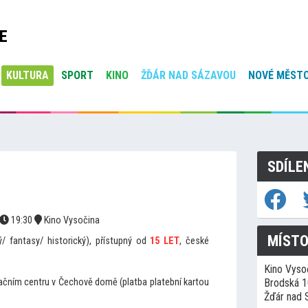
E
KULTURA
SPORT
KINO
ŽĎÁR NAD SÁZAVOU
NOVÉ MĚSTO
SDÍLE
19:30
Kino Vysočina
MÍSTO
/ fantasy/ historický), přístupný od
15 LET
, české
Kino Vyso
mačním centru v Čechově domě (platba platební kartou
Brodská 
Žďár nad 