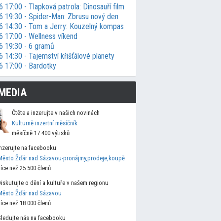
 17:00 - Tlapková patrola: Dinosauří film
6 19:30 - Spider-Man: Zbrusu nový den
6 14:30 - Tom a Jerry: Kouzelný kompas
6 17:00 - Wellness víkend
6 19:30 - 6 gramů
 14:30 - Tajemství křišťálové planety
6 17:00 - Bardotky
MEDIA
Čtěte a inzerujte v našich novinách
Kulturně inzertní měsíčník
měsíčně 17 400 výtisků
Inzerujte na facebooku
Město Žďár nad Sázavou-pronájmy,prodeje,koupě
více než 25 500 členů
Diskutujte o dění a kultuře v našem regionu
Město Žďár nad Sázavou
více než 18 000 členů
Sledujte nás na facebooku