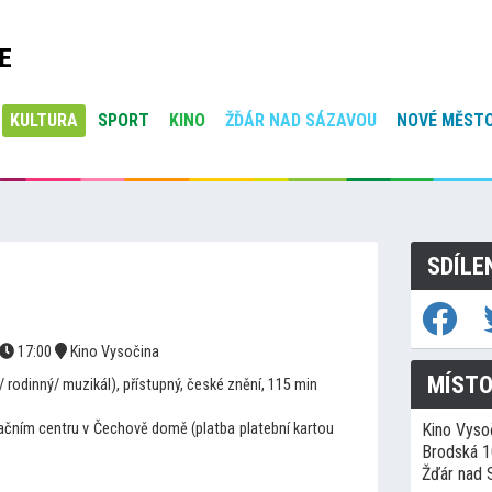
E
KULTURA
SPORT
KINO
ŽĎÁR NAD SÁZAVOU
NOVÉ MĚSTO
SDÍLE
17:00
Kino Vysočina
MÍSTO
 rodinný/ muzikál), přístupný, české znění, 115 min
mačním centru v Čechově domě (platba platební kartou
Kino Vyso
Brodská 
Žďár nad 