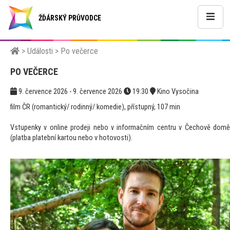
ŽĎÁRSKÝ PRŮVODCE
>
Události
>
Po večerce
PO VEČERCE
9. července 2026 - 9. července 2026
19:30
Kino Vysočina
film ČR (romantický/ rodinný/ komedie), přístupný, 107 min
Vstupenky v online prodeji nebo v informačním centru v Čechově domě
(platba platební kartou nebo v hotovosti).