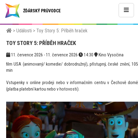
ŽĎÁRSKÝ PRŮVODCE
>
Události
>
Toy Story 5: Příběh hraček
TOY STORY 5: PŘÍBĚH HRAČEK
11. července 2026 - 11. července 2026
14:30
Kino Vysočina
film USA (animovaný/ komedie/ dobrodružný), přístupný, české znění, 105
min
Vstupenky v online prodeji nebo v informačním centru v Čechově domě
(platba platební kartou nebo v hotovosti).