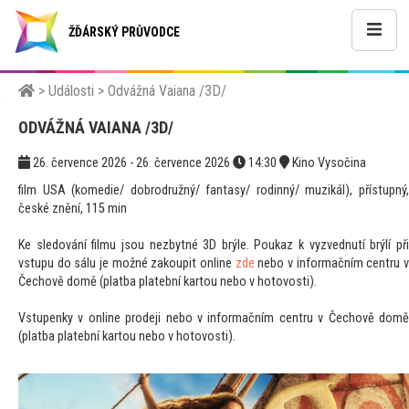
ŽĎÁRSKÝ PRŮVODCE
>
Události
>
Odvážná Vaiana /3D/
ODVÁŽNÁ VAIANA /3D/
26. července 2026 - 26. července 2026
14:30
Kino Vysočina
film USA (komedie/ dobrodružný/ fantasy/ rodinný/ muzikál), přístupný,
české znění, 115 min
Ke sledování filmu jsou nezbytné 3D brýle. Poukaz k vyzvednutí brýlí při
vstupu do sálu je možné zakoupit online
zde
nebo v informačním centru 
Čechově domě (platba platební kartou nebo v hotovosti).
Vstupenky v online prodeji nebo v informačním centru v Čechově domě
(platba platební kartou nebo v hotovosti).