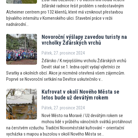
žďárské radnice řešit problém s nedostavěným
Alzheimer centrem pro 132 klientů, které má vzniknout přestavbou
bývalého internátu v Komenského ulici. Stavební práce v režii
nadnárodní...
Novoroční výšlapy zavedou turisty na
vrcholky Žďárských vrchů
Pátek, 27. prosince 2024
Žďársko / K nejvyššímu vrcholu Žďárských vrchů
Devět skal se 1. ledna opět vydají výletníci ze
Svratky a okolních obcí. Akce je nicméně otevřená všem zájemcům.
Poprvé se Novoroční setkání na Devítce uskutečnilo v...
Kufrovat v okolí Nového Města se
letos bude už devátým rokem
Pátek, 27. prosince 2024
Nové Město na Moravě / Už devátým rokem se
mohou lidé v průběhu vánočních svátků protáhnout
na čerstvém vzduchu. Tradiční Novoměstské kufrování – orientační
vycházka s mapou a buzolou v okolí Nového Města se...