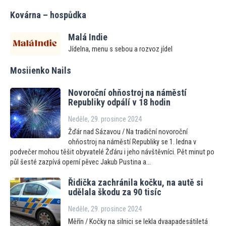
Kovárna – hospůdka
Malá Indie
Jídelna, menu s sebou a rozvoz jídel
Mosiienko Nails
Novoroční ohňostroj na náměstí
Republiky odpálí v 18 hodin
Neděle, 29. prosince 2024
Žďár nad Sázavou / Na tradiční novoroční
ohňostroj na náměstí Republiky se 1. ledna v
podvečer mohou těšit obyvatelé Žďáru i jeho návštěvníci. Pět minut po
půl šesté zazpívá operní pěvec Jakub Pustina a...
Řidička zachránila kočku, na autě si
udělala škodu za 90 tisíc
Neděle, 29. prosince 2024
Měřín / Kočky na silnici se lekla dvaapadesátiletá