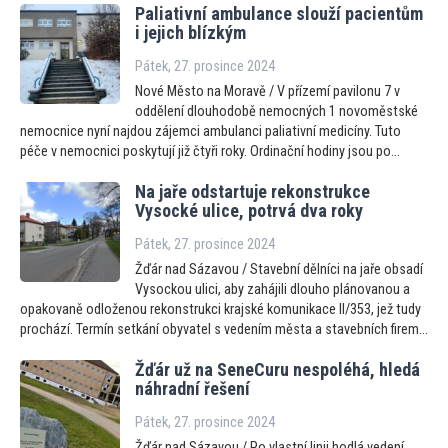
Paliativní ambulance slouží pacientům
i jejich blízkým
Pátek, 27. prosince 2024
Nové Město na Moravě / V přízemí pavilonu 7 v
oddělení dlouhodobě nemocných 1 novoměstské
nemocnice nyní najdou zájemci ambulanci paliativní medicíny. Tuto
péče v nemocnici poskytují již čtyři roky. Ordinační hodiny jsou po...
Na jaře odstartuje rekonstrukce
Vysocké ulice, potrvá dva roky
Pátek, 27. prosince 2024
Žďár nad Sázavou / Stavební dělníci na jaře obsadí
Vysockou ulici, aby zahájili dlouho plánovanou a
opakovaně odloženou rekonstrukci krajské komunikace II/353, jež tudy
prochází. Termín setkání obyvatel s vedením města a stavebních firem...
Žďár už na SeneCuru nespoléhá, hledá
náhradní řešení
Pátek, 27. prosince 2024
Žďár nad Sázavou / Po vlastní linii hodlá vedení