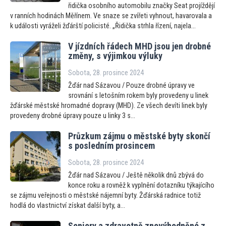
řidička osobního automobilu značky Seat projíždějí
v ranních hodinách Měřínem. Ve snaze se zvířeti vyhnout, havarovala a
k události vyráželi žďárští policisté. „Řidička strhla řízení, najela...
V jízdních řádech MHD jsou jen drobné
změny, s výjimkou výluky
Sobota, 28. prosince 2024
Žďár nad Sázavou / Pouze drobné úpravy ve
srovnání s letošním rokem byly provedeny u linek
žďárské městské hromadné dopravy (MHD). Ze všech devíti linek byly
provedeny drobné úpravy pouze u linky 3 s...
Průzkum zájmu o městské byty skončí
s posledním prosincem
Sobota, 28. prosince 2024
Žďár nad Sázavou / Ještě několik dnů zbývá do
konce roku a rovněž k vyplnění dotazníku týkajícího
se zájmu veřejnosti o městské nájemní byty. Žďárská radnice totiž
hodlá do vlastnictví získat další byty, a...
Seniory a zdravotně znevýhodněné z