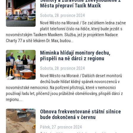
Města přepraví Taxík Maxík
Sobota, 28. prosince 2024
Nové Město na Moravě / Se začátkem ledna začne
platit telefonní číslo na řidiče, který bude jezdit s
novoměstským Taxíkem Maxíkem. Služba, jež je projektem Nadace
Charty 77 a sítě lékáren Dr. Max, budou...
Miminka hlídají monitory dechu,
přispěli na ně dárci z regionu
Sobota, 28. prosince 2024
Nové Město na Moravě / Dalších deset monitorů
dechů bude hlídat klidný spánek novorozenců v
novoměstské nemocnici. Na pořízení přístrojů, které v nemocnici
používají řadu let, přičemž jsou průběžně obměňovány, přispěli dárci z
regionu....
Obnova frekventované státní silnice
bude dokončená v červnu
Pátek, 27. prosince 2024