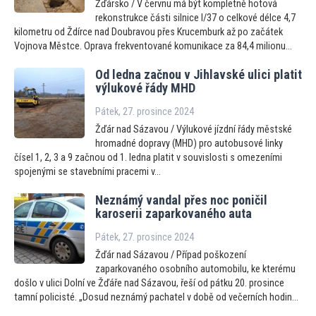
Žďársko / V červnu má být kompletně hotová
rekonstrukce části silnice I/37 o celkové délce 4,7
kilometru od Ždírce nad Doubravou přes Krucemburk až po začátek
Vojnova Městce. Oprava frekventované komunikace za 84,4 milionu...
Od ledna začnou v Jihlavské ulici platit
výlukové řády MHD
Pátek, 27. prosince 2024
Žďár nad Sázavou / Výlukové jízdní řády městské
hromadné dopravy (MHD) pro autobusové linky
čísel 1, 2, 3 a 9 začnou od 1. ledna platit v souvislosti s omezeními
spojenými se stavebními pracemi v...
Neznámý vandal přes noc poničil
karoserii zaparkovaného auta
Pátek, 27. prosince 2024
Žďár nad Sázavou / Případ poškození
zaparkovaného osobního automobilu, ke kterému
došlo v ulici Dolní ve Žďáře nad Sázavou, řeší od pátku 20. prosince
tamní policisté. „Dosud neznámý pachatel v době od večerních hodin...