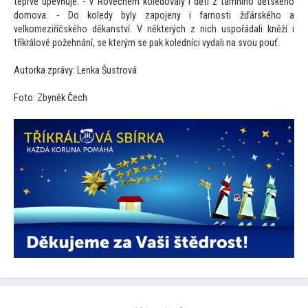
teprve upevňuje. - V Rovečném koledovaly i děti z tamního dětského
domova. - Do koledy byly zapojeny i farnosti žďárského a
velkomeziříčského děkanství. V některých z nich uspořádali kněží i
tříkrálové požehnání, se kterým se pak koledníci vydali na svou pouť.
Au
torka zprávy: Lenka Šustrová
Fo
to: Zbyněk Čech