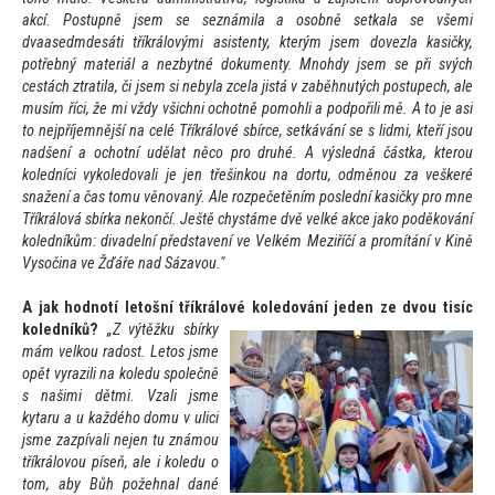
akcí. Postupně jsem se seznámila a osobně setkala se všemi
dvaasedmdesáti tříkrálovými asistenty, kterým jsem dovezla kasičky,
potřebný materiál a nezbytné dokumenty. Mnohdy jsem se při svých
cestách ztratila, či jsem si nebyla zcela jistá v zaběhnutých postupech, ale
musím říci, že mi vždy všichni ochotně pomohli a podpořili mě. A
to je asi
to nejpříjemnější na celé Tříkrálové sbírce, setkávání se s lidmi, kteří jsou
nadšení a ochotní udělat něco pro druhé. A výsledná částka, kterou
koledníci vykoledovali je jen třešinkou na dortu, odměnou za veškeré
snažení a čas
tomu věnovaný. Ale rozpečetěním poslední kasičky pro mne
Tříkrálová sbírka nekončí. Ještě chystáme dvě velké akce jako poděkování
koledníkům: divadelní představení ve Velkém Meziříčí a promítání v Kině
Vysočina ve Žďáře nad Sázavou."
A jak hodnotí le
tošní tříkrálové koledování jeden ze dvou tisíc
koledníků?
„Z výtěžku sbírky
mám velkou radost. Le
tos jsme
opět vyrazili na koledu společně
s našimi dětmi. Vzali jsme
kytaru a u každého domu v ulici
jsme zazpívali nejen tu známou
tříkrálovou píseň, ale i koledu o
tom, aby Bůh požehnal dané