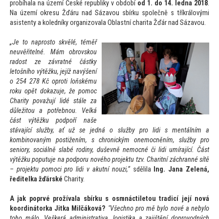
probíhala na území České republiky v období
od 1. do 14. ledna 2018
.
Na území okresu Žďáru nad Sázavou sbírku společně s tříkrálovými
asistenty a koledníky organizovala Oblastní charita Žďár nad Sázavou.
„Je
to napros
to skvělé, téměř
neuvěřitelné. Mám obrovskou
radost ze závratné částky
le
tošního výtěžku, jejíž navýšení
o 254 278 Kč oproti loňskému
roku opět dokazuje, že pomoc
Charity považují lidé stále za
důleži
tou a potřebnou. Velká
část výtěžku podpoří naše
stávající služby, ať už se jedná o služby pro lidi s mentálním a
kombinovaným postižením, s chronickým onemocněním, služby pro
seniory, sociálně slabé rodiny, duševně nemocné či lidi umírající. Část
výtěžku poputuje na podporu nového projektu tzv. Charitní záchranné sítě
– projektu pomoci pro lidi v akutní nouzi,“
sdělila
Ing. Jana Zelená,
ředitelka žďárské
Charity.
A jak poprvé prožívala sbírku s osmnáctile
tou tradicí její nová
koordiná
torka Jitka Milčáková?
"Všechno pro mě bylo nové a nebylo
toho málo. Veškerá administrativa, logistika a zajištění doprovodných