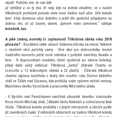
obydlí. Potěšilo mě, že nás lidé
již vyhlížejí a za ty dva, tři roky, kdy na koledu chodíme, se z našich
tříkrálových pochůzek pomalu stala nová tradice naší ulice. Děti koleda
baví. Vždy dostanou něco dobrého a ještě tím společně přispějeme na
dobrou věc, ať už časem, darem, zpěvem nebo úsměvem,“
sděluje
koledník Jan.
A jaké změny, novinky či zajímavosti Tříkrálová sbírka roku 2018
přinesla?
- Rozdělení velké oblasti Velkomeziříčska na menší. Některé
z okolních obcí pečetily samy. - Více akcí pro dobrovolníky- kromě
tradičního koncertu ještě nově odměna v podobě návštěvy divadla a
kina. - K doprovodným maskám, které společně po okrese koledují,
přibyl další ušitý velbloud. Tříkrálová „šatna“ žďárské Charity se
rozrostla o 12 královských obleků a 22 plášťů. - Žďárská tříkrálová
charitní výprava navštívila v druhý den nového roku Domov klidného
stáří ve Žďáře nad Sázavou, kde potěšila svým zpěvem místní seniory,
Mateřskou školku Vysočánek a pracovníky Městského úřadu.
- V Bystřici nad Pernštejnem navštívili uživatelé denního stacionáře
Rosa místní Městský úřad, Základní školu Nádražní a volnočasový klub
Včela. -Tříkrálová koleda proběhla i v jiných městysech a obcích podle
již zavedených zvyků. V některých oblastech se tradice tříkrálové koledy