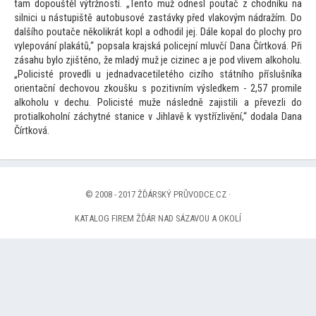
tam dopouštěl výtržností. „Ten
to muž odnesl poutač z chodníku na
silnici u nástupiště au
tobusové zastávky před vlakovým nádražím. Do
dalšího poutače několikrát kopl a odhodil jej. Dále kopal do plochy pro
vylepování plakátů,“ popsala krajská policejní mluvčí Dana Čírtková. Při
zásahu bylo zjištěno, že mladý muž je cizinec a je pod vlivem alkoholu.
„Policisté provedli u jednadvacetiletého cizího státního příslušníka
orientační dechovou zkoušku s pozitivním výsledkem - 2,57 promile
alkoholu v dechu. Policisté muže následně zajistili a převezli do
protialkoholní záchytné stanice v Jihlavě k vystřízlivění,“ dodala Dana
Čírtková.
© 2008 - 2017 ŽĎÁRSKÝ PRŮVODCE.CZ ·
KATALOG FIREM ŽĎÁR NAD SÁZAVOU A OKOLÍ