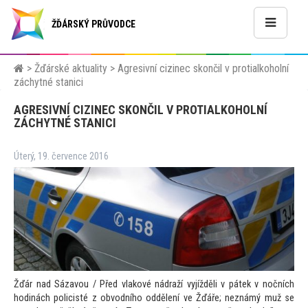
ŽĎÁRSKÝ PRŮVODCE
>
Žďárské aktuality
>
Agresivní cizinec skončil v protialkoholní
záchytné stanici
AGRESIVNÍ CIZINEC SKONČIL V PROTIALKOHOLNÍ
ZÁCHYTNÉ STANICI
Úterý, 19. července 2016
Žďár nad Sázavou / Před vlakové nádraží vyjížděli v pátek v nočních
hodinách policisté z obvodního oddělení ve Žďáře; neznámý muž se