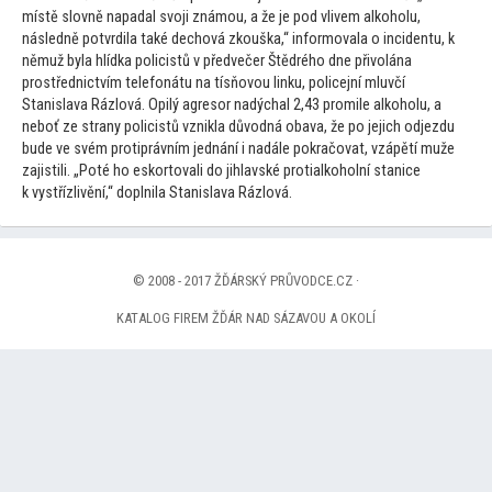
místě slovně napadal svoji známou, a že je pod vlivem alkoholu,
následně potvrdila také dechová zkouška,“ informovala o incidentu, k
němuž byla hlídka policistů v předvečer Štědrého dne přivolána
prostřednictvím telefonátu na tísňovou linku, policejní mluvčí
Stanislava Rázlová. Opilý agresor nadýchal 2,43 promile alkoholu, a
neboť ze strany policistů vznikla důvodná obava, že po jejich odjezdu
bude ve svém protiprávním jednání i nadále pokračovat, vzápětí muže
zajistili. „Poté ho eskor
tovali do jihlavské protialkoholní stanice
k vystřízlivění,“ doplnila Stanislava Rázlová.
© 2008 - 2017 ŽĎÁRSKÝ PRŮVODCE.CZ ·
KATALOG FIREM ŽĎÁR NAD SÁZAVOU A OKOLÍ