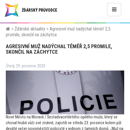
ŽĎÁRSKÝ PRŮVODCE
>
Žďárské aktuality
>
Agresivní muž nadýchal téměř 2,5
promile, skončil na záchytce
AGRESIVNÍ MUŽ NADÝCHAL TÉMĚŘ 2,5 PROMILE,
SKONČIL NA ZÁCHYTCE
Úterý, 29. prosince 2020
Nové Měs
to na Moravě / Šestadvacetiletého opilého muže, který se
choval hrubě vůči své známé, zajistili ve středu 23. prosince kolem půl
deváté večer novoměstští policisté v jednom z tamních domů. „Muž na