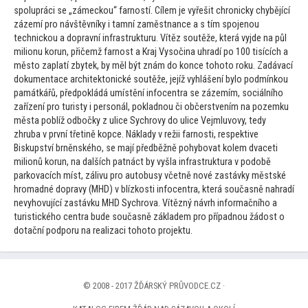
spolupráci se „zámeckou“ farností. Cílem je vyřešit chronicky chybějící
zázemí pro návštěvníky i tamní zaměstnance a s tím spojenou
technickou a dopravní infrastrukturu. Vítěz soutěže, která vyjde na půl
milionu korun, přičemž farnost a Kraj Vysočina uhradí po 100 tisících a
měs
to zaplatí zbytek, by měl být znám do konce
toho
to roku. Zadávací
dokumentace architek
tonické soutěže, jejíž vyhlášení bylo podmínkou
památkářů, předpokládá umístění infocentra se zázemím, sociálního
zařízení pro turisty i personál, pokladnou či občerstvením na pozemku
města poblíž odbočky z ulice Sychrovy do ulice Vejmluvovy, tedy
zhruba v první třetině kopce. Náklady v režii farnosti, respektive
Biskupství brněnského, se mají předběžně pohybovat kolem dvaceti
milionů korun, na dalších patnáct by vyšla infrastruktura v podobě
parkovacích míst, zálivu pro au
tobusy včetně nové zastávky městské
hromadné dopravy (MHD) v blízkosti infocentra, která současně nahradí
nevyhovující zastávku MHD Sychrova. Vítězný návrh informačního a
turistického centra bude současně základem pro případnou žádost o
dotační podporu na realizaci
toho
to projektu.
© 2008 - 2017 ŽĎÁRSKÝ PRŮVODCE.CZ ·