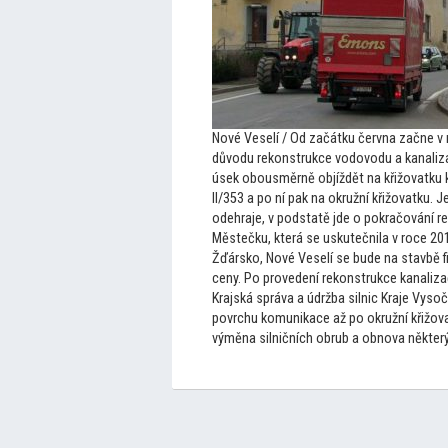
Nové Veselí / Od začátku června začne v n
důvodu rekonstrukce vodovodu a kanaliza
úsek obousměrně objíždět na křižovatku k
II/353 a po ní pak na okružní křižovatku. J
odehraje, v podstatě jde o pokračování r
Městečku, která se uskutečnila v roce 20
Žďársko, Nové Veselí se bude na stavbě fi
ceny. Po provedení rekonstrukce kanaliz
Krajská správa a údržba silnic Kraje Vyso
povrchu komunikace až po okružní křižov
výměna silničních obrub a obnova někter