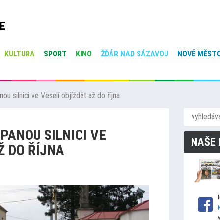
E
KULTURA
SPORT
KINO
ŽĎÁR NAD SÁZAVOU
NOVÉ MĚSTO
u silnici ve Veselí objíždět až do října
PANOU SILNICI VE
NAŠE 
Ž DO ŘÍJNA