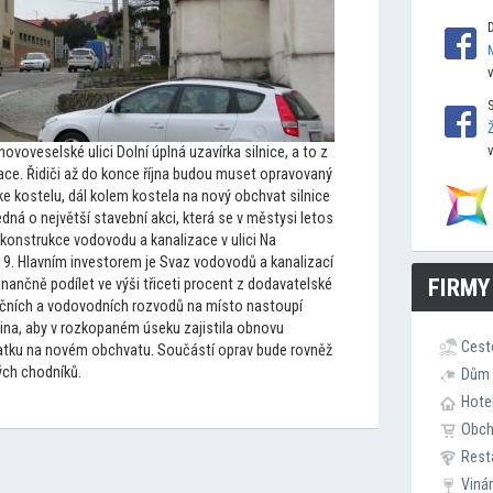
ovoveselské ulici Dolní úplná uzavírka silnice, a
to z
ce. Řidiči až do konce října budou muset opravovaný
e kostelu, dál kolem kostela na nový obchvat silnice
edná o největší stavební akci, která se v městysi le
tos
ekonstrukce vodovodu a kanalizace v ulici Na
19. Hlavním inves
torem je Svaz vodovodů a kanalizací
FIRMY
nančně podílet ve výši třiceti procent z dodavatelské
ačních a vodovodních rozvodů na mís
to nas
toupí
čina, aby v rozkopaném úseku zajistila obnovu
Cest
atku na novém obchvatu. Součástí oprav bude rovněž
ých chodníků.
Dům 
Hote
Obc
Rest
Viná