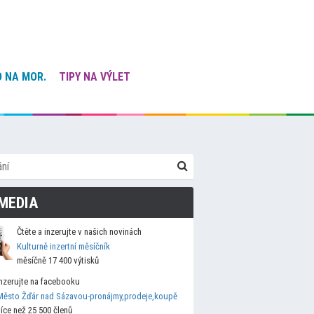
 NA MOR.
TIPY NA VÝLET
MEDIA
Čtěte a inzerujte v našich novinách
Kulturně inzertní měsíčník
měsíčně 17 400 výtisků
Inzerujte na facebooku
Město Žďár nad Sázavou-pronájmy,prodeje,koupě
více než 25 500 členů