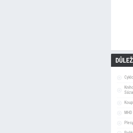
DŮLEŽ
Cykl
Knih
Sáza
Koupa
MHD 
Ples
Poli