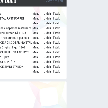
A OBĚD
+ vložit menu
za
Menu
Jídelní lístek
STAURANT POPPET
Menu
Jídelní lístek
Menu
Jídelní lístek
cká a nepálská restaurace
Menu
Jídelní lístek
 Restaurace TÁFERNA
Menu
Jídelní lístek
– restaurace a penzion
Menu
Jídelní lístek
CE A DISCOBAR KRYSTAL
Menu
Jídelní lístek
 Originál Ingot 1869
Menu
Jídelní lístek
CE REBEL NA FARSKÝCH
Menu
Jídelní lístek
 U pily
Menu
Jídelní lístek
CE U POŠTY
Menu
Jídelní lístek
CE ZIMNÍ STADION
Menu
Jídelní lístek
Menu
Jídelní lístek