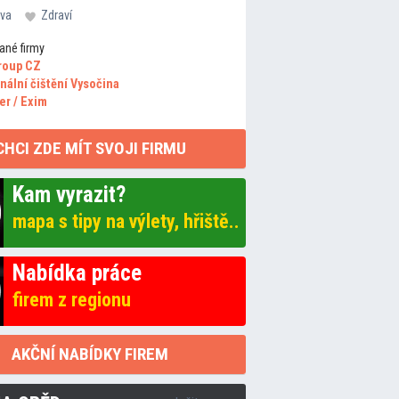
va
Zdraví
ané firmy
roup CZ
nální čištění Vysočina
er / Exim
CHCI ZDE MÍT SVOJI FIRMU
Kam vyrazit?
mapa s tipy na výlety, hřiště..
Nabídka práce
firem z regionu
AKČNÍ NABÍDKY FIREM