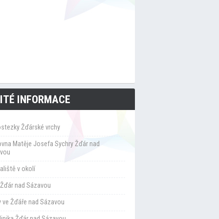
ITÉ INFORMACE
ostezky Žďárské vrchy
ovna Matěje Josefa Sychry Žďár nad
vou
liště v okolí
Žďár nad Sázavou
y ve Žďáře nad Sázavou
klinika Žďár nad Sázavou