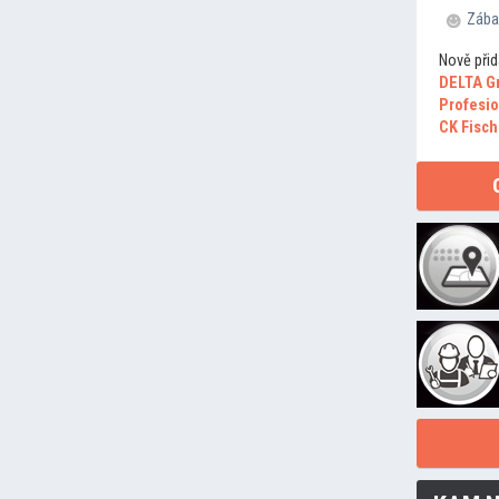
Zába
Nově přid
DELTA G
Profesio
CK Fisch