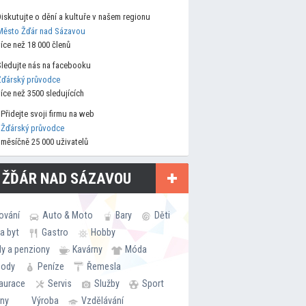
Diskutujte o dění a kultuře v našem regionu
Město Žďár nad Sázavou
více než 18 000 členů
Sledujte nás na facebooku
Žďárský průvodce
více než 3500 sledujících
Přidejte svoji firmu na web
Žďárský průvodce
měsíčně 25 000 uživatelů
 ŽĎÁR NAD SÁZAVOU
ování
Auto & Moto
Bary
Děti
a byt
Gastro
Hobby
ly a penziony
Kavárny
Móda
hody
Peníze
Řemesla
aurace
Servis
Služby
Sport
rny
Výroba
Vzdělávání