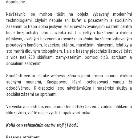
dopoledne.
Návštěvníci se mohou těšit na objekt vybavený moderními
technologiemi, chybět nebude ani bufet s posezením a sociálním
zázemím či třeba solná jeskyně. K nejnavštěvovanějším částem centra
bude bezpochyby jeho plavecká část s velkým bazénem a dvěma
dětskými, cvičným bazénem a rovněž relaxačním bazénem vybaveným
proudovým kanálem, lezeckou stěnou, masážními hlavicemi, lehátky a
s
to metrů dlouhým
tobogánem. Hale s bazény předchází šatnová část
s více než 260 skříňkami zamykatelnými pomocí čipů, sprchami a
sociálním zařízením.
Součástí centra je také welness zóna s parní aroma saunou, dvěma
suchými saunami, Kneippovou lázní, ochlazovací vanou či
odpočívárnou. K dispozici jsou návštěvníkům i masérské služby a
sociální zázemí se sprchami.
Ve venkovní části bazénu je umístěn dětský bazén s vodním hříbkem a
skluzavkou, v létě najde využití i opalovací louka.
Kolik co v relaxačním centru s
tojí (1 hod.)
Bazény s atrakcemi