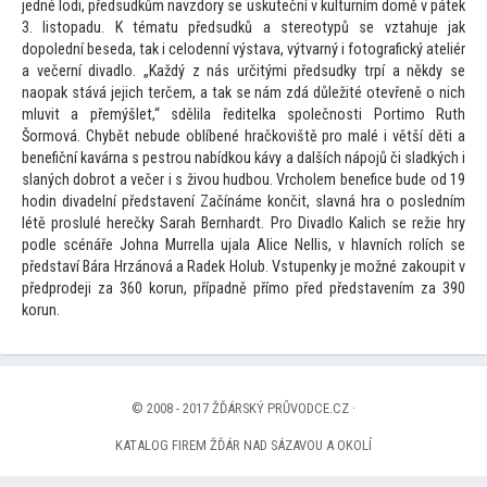
jedné lodi, předsudkům navzdory se uskuteční v kulturním domě v pátek
3. lis
topadu. K tématu předsudků a stereotypů se vztahuje jak
dopolední beseda, tak i celodenní výstava, výtvarný i fo
tografický ateliér
a večerní divadlo. „Každý z nás určitými předsudky trpí a někdy se
naopak stává jejich terčem, a tak se nám zdá důležité otevřeně o nich
mluvit a přemýšlet,“ sdělila ředitelka společnosti Portimo Ruth
Šormová. Chybět nebude oblíbené hračkoviště pro malé i větší děti a
benefiční kavárna s pestrou nabídkou kávy a dalších nápojů či sladkých i
slaných dobrot a večer i s živou hudbou. Vrcholem benefice bude od 19
hodin divadelní představení Začínáme končit, slavná hra o posledním
létě proslulé herečky Sarah Bernhardt. Pro Divadlo Kalich se režie hry
podle scénáře Johna Murrella ujala Alice Nellis, v hlavních rolích se
představí Bára Hrzánová a Radek Holub. Vstupenky je možné zakoupit v
předprodeji za 360 korun, případně přímo před představením za 390
korun.
© 2008 - 2017 ŽĎÁRSKÝ PRŮVODCE.CZ ·
KATALOG FIREM ŽĎÁR NAD SÁZAVOU A OKOLÍ