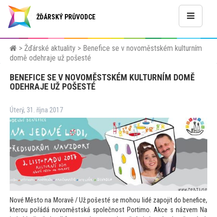
ŽĎÁRSKÝ PRŮVODCE
>
Žďárské aktuality
>
Benefice se v novoměstském kulturním
domě odehraje už pošesté
BENEFICE SE V NOVOMĚSTSKÉM KULTURNÍM DOMĚ
ODEHRAJE UŽ POŠESTÉ
Úterý, 31. října 2017
Nové Měs
to na Moravě / Už pošesté se mohou lidé zapojit do benefice,
kterou pořádá novoměstská společnost Portimo. Akce s názvem Na