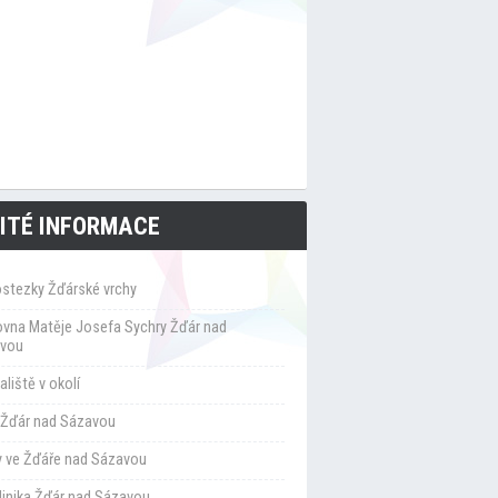
ITÉ INFORMACE
ostezky Žďárské vrchy
ovna Matěje Josefa Sychry Žďár nad
vou
liště v okolí
Žďár nad Sázavou
y ve Žďáře nad Sázavou
klinika Žďár nad Sázavou