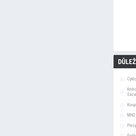
DŮLEŽ
Cykl
Knih
Sáza
Koupa
MHD 
Ples
Poli