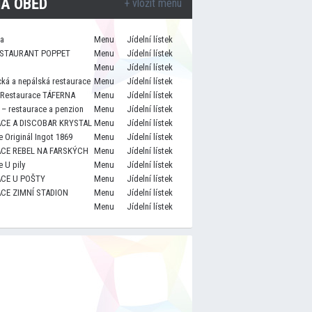
A OBĚD
+ vložit menu
za
Menu
Jídelní lístek
STAURANT POPPET
Menu
Jídelní lístek
Menu
Jídelní lístek
cká a nepálská restaurace
Menu
Jídelní lístek
 Restaurace TÁFERNA
Menu
Jídelní lístek
– restaurace a penzion
Menu
Jídelní lístek
CE A DISCOBAR KRYSTAL
Menu
Jídelní lístek
 Originál Ingot 1869
Menu
Jídelní lístek
CE REBEL NA FARSKÝCH
Menu
Jídelní lístek
 U pily
Menu
Jídelní lístek
CE U POŠTY
Menu
Jídelní lístek
CE ZIMNÍ STADION
Menu
Jídelní lístek
Menu
Jídelní lístek