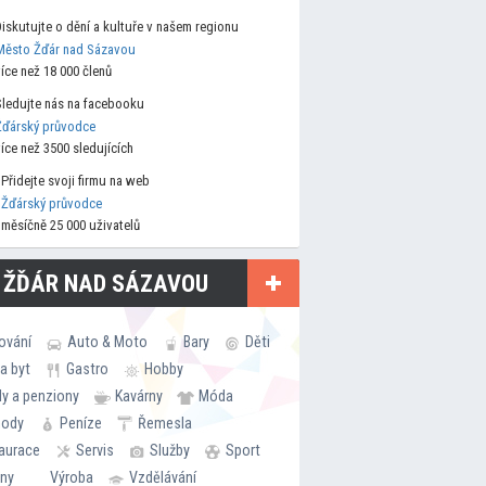
Diskutujte o dění a kultuře v našem regionu
Město Žďár nad Sázavou
více než 18 000 členů
Sledujte nás na facebooku
Žďárský průvodce
více než 3500 sledujících
Přidejte svoji firmu na web
Žďárský průvodce
měsíčně 25 000 uživatelů
 ŽĎÁR NAD SÁZAVOU
ování
Auto & Moto
Bary
Děti
a byt
Gastro
Hobby
ly a penziony
Kavárny
Móda
hody
Peníze
Řemesla
aurace
Servis
Služby
Sport
rny
Výroba
Vzdělávání