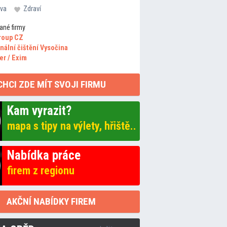
va
Zdraví
ané firmy
roup CZ
nální čištění Vysočina
er / Exim
CHCI ZDE MÍT SVOJI FIRMU
Kam vyrazit?
mapa s tipy na výlety, hřiště..
Nabídka práce
firem z regionu
AKČNÍ NABÍDKY FIREM