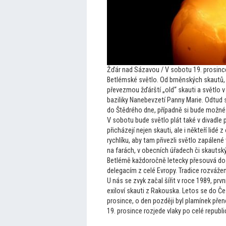
Žďár nad Sázavou / V sobotu 19. prosinc
Betlémské světlo. Od brněnských skautů, 
převezmou žďárští „old“ skauti a světlo
baziliky Nanebevzetí Panny Marie. Odtud
do Štědrého dne, případně si bude možné p
V sobotu bude světlo plát také v divadle p
přicházejí nejen skauti, ale i někteří lidé
rychlíku, aby tam přivezli světlo zapálen
na farách, v obecních úřadech či skautský
Betlémě každoročně letecky přesouvá do 
delegacím z celé Evropy. Tradice rozváže
U nás se zvyk začal šířit v roce 1989, pr
exiloví skauti z Rakouska. Le
tos se do Če
prosince, o den později byl plamínek pře
19. prosince rozjede vlaky po celé republi