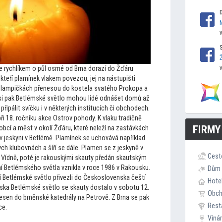
e rychlíkem o půl osmé od Brna dorazí do Žďáru
kteří plamínek vlakem povezou, jej na nástupišti
 v lampičkách přenesou do kostela svatého Prokopa a
 si pak Betlémské světlo mohou lidé odnášet domů až
řipálit svíčku i v některých institucích či obchodech.
ři 18. ročníku akce Ostrov pohody. K vlaku tradičně
FIRMY
 z obcí a měst v okolí Žďáru, které neleží na zastávkách
é v jeskyni v Betlémě. Plamínek se uchovává například
ch klubovnách a šíří se dále. Plamen se z jeskyně v
Cest
Vídně, poté je rakouskými skauty předán skautským
ní Betlémského světla vznikla v roce 1986 v Rakousku.
Dům 
vní Betlémské světlo přivezli do Československa čeští
Hote
ska Betlémské světlo se skauty dostalo v sobotu 12.
Obc
nesen do brněnské katedrály na Petrově. Z Brna se pak
Rest
ce.
Viná