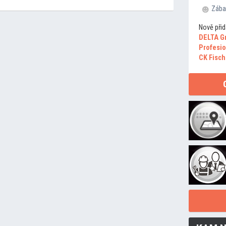
Zába
Nově přid
DELTA G
Profesio
CK Fisch