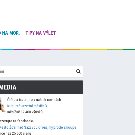
 NA MOR.
TIPY NA VÝLET
MEDIA
Čtěte a inzerujte v našich novinách
Kulturně inzertní měsíčník
měsíčně 17 400 výtisků
Inzerujte na facebooku
Město Žďár nad Sázavou-pronájmy,prodeje,koupě
více než 25 500 členů