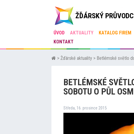
ŽĎÁRSKÝ PRŮVODC
ÚVOD
AKTUALITY
KATALOG FIREM
KONTAKT
>
Žďárské aktuality
>
Betlémské světlo d
BETLÉMSKÉ SVĚTLO
SOBOTU O PŮL OSM
Středa, 16. prosince 2015